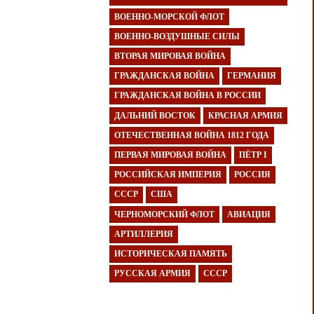
ВОЕННО-МОРСКОЙ ФЛОТ
ВОЕННО-ВОЗДУШНЫЕ СИЛЫ
ВТОРАЯ МИРОВАЯ ВОЙНА
ГРАЖДАНСКАЯ ВОЙНА
ГЕРМАНИЯ
ГРАЖДАНСКАЯ ВОЙНА В РОССИИ
ДАЛЬНИЙ ВОСТОК
КРАСНАЯ АРМИЯ
ОТЕЧЕСТВЕННАЯ ВОЙНА 1812 ГОДА
ПЕРВАЯ МИРОВАЯ ВОЙНА
ПЁТР I
РОССИЙСКАЯ ИМПЕРИЯ
РОССИЯ
СССР
США
ЧЕРНОМОРСКИЙ ФЛОТ
АВИАЦИЯ
АРТИЛЛЕРИЯ
ИСТОРИЧЕСКАЯ ПАМЯТЬ
РУССКАЯ АРМИЯ
СССР