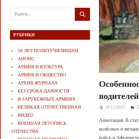
Поиск
ПОИСК
для:
РУБРИКИ
50 ЛЕТ ПОЛИТУЧИЛИЩАМ
АНОНС
АРМИЯ И КУЛЬТУРА
АРМИЯ И ОБЩЕСТВО
Особеннос
АРХИВ ЖУРНАЛА
БЕЗ СРОКА ДАВНОСТИ
водителей
В ЗАРУБЕЖНЫХ АРМИЯХ
ВЕЛИКАЯ ОТЕЧЕСТВЕННАЯ
18/12/2025
Д
ВИДЕО
Аннотация. В стат
ВОЕННАЯ ЛЕТОПИСЬ
колёсных и механ
ОТЕЧЕСТВА
войск в Афганиста