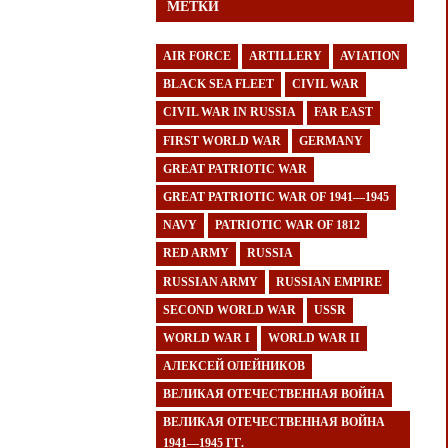
МЕТКИ
AIR FORCE
ARTILLERY
AVIATION
BLACK SEA FLEET
CIVIL WAR
CIVIL WAR IN RUSSIA
FAR EAST
FIRST WORLD WAR
GERMANY
GREAT PATRIOTIC WAR
GREAT PATRIOTIC WAR OF 1941—1945
NAVY
PATRIOTIC WAR OF 1812
RED ARMY
RUSSIA
RUSSIAN ARMY
RUSSIAN EMPIRE
SECOND WORLD WAR
USSR
WORLD WAR I
WORLD WAR II
АЛЕКСЕЙ ОЛЕЙНИКОВ
ВЕЛИКАЯ ОТЕЧЕСТВЕННАЯ ВОЙНА
ВЕЛИКАЯ ОТЕЧЕСТВЕННАЯ ВОЙНА
1941—1945 ГГ.