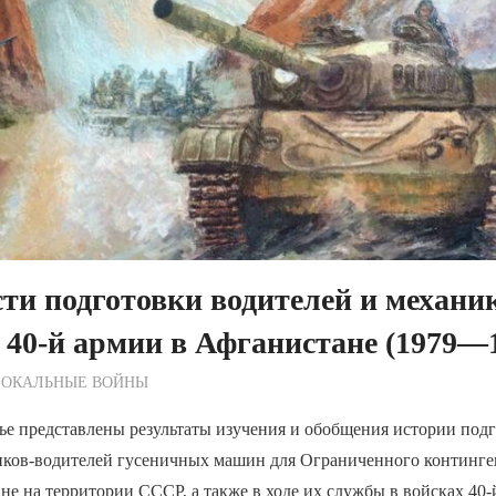
ти подготовки водителей и механи
 40-й армии в Афганистане (1979—1
ежурный по Редакции
ЛОКАЛЬНЫЕ ВОЙНЫ
ье представлены результаты изучения и обобщения истории под
иков-водителей гусеничных машин для Ограниченного континге
не на территории СССР, а также в ходе их службы в войсках 40