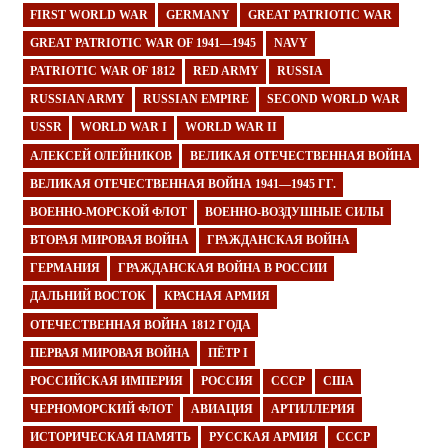
FIRST WORLD WAR
GERMANY
GREAT PATRIOTIC WAR
GREAT PATRIOTIC WAR OF 1941—1945
NAVY
PATRIOTIC WAR OF 1812
RED ARMY
RUSSIA
RUSSIAN ARMY
RUSSIAN EMPIRE
SECOND WORLD WAR
USSR
WORLD WAR I
WORLD WAR II
АЛЕКСЕЙ ОЛЕЙНИКОВ
ВЕЛИКАЯ ОТЕЧЕСТВЕННАЯ ВОЙНА
ВЕЛИКАЯ ОТЕЧЕСТВЕННАЯ ВОЙНА 1941—1945 ГГ.
ВОЕННО-МОРСКОЙ ФЛОТ
ВОЕННО-ВОЗДУШНЫЕ СИЛЫ
ВТОРАЯ МИРОВАЯ ВОЙНА
ГРАЖДАНСКАЯ ВОЙНА
ГЕРМАНИЯ
ГРАЖДАНСКАЯ ВОЙНА В РОССИИ
ДАЛЬНИЙ ВОСТОК
КРАСНАЯ АРМИЯ
ОТЕЧЕСТВЕННАЯ ВОЙНА 1812 ГОДА
ПЕРВАЯ МИРОВАЯ ВОЙНА
ПЁТР I
РОССИЙСКАЯ ИМПЕРИЯ
РОССИЯ
СССР
США
ЧЕРНОМОРСКИЙ ФЛОТ
АВИАЦИЯ
АРТИЛЛЕРИЯ
ИСТОРИЧЕСКАЯ ПАМЯТЬ
РУССКАЯ АРМИЯ
СССР