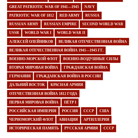
GREAT PATRIOTIC WAR OF 1941—1945
NAVY
PATRIOTIC WAR OF 1812
RED ARMY
RUSSIA
RUSSIAN ARMY
RUSSIAN EMPIRE
SECOND WORLD WAR
USSR
WORLD WAR I
WORLD WAR II
АЛЕКСЕЙ ОЛЕЙНИКОВ
ВЕЛИКАЯ ОТЕЧЕСТВЕННАЯ ВОЙНА
ВЕЛИКАЯ ОТЕЧЕСТВЕННАЯ ВОЙНА 1941—1945 ГГ.
ВОЕННО-МОРСКОЙ ФЛОТ
ВОЕННО-ВОЗДУШНЫЕ СИЛЫ
ВТОРАЯ МИРОВАЯ ВОЙНА
ГРАЖДАНСКАЯ ВОЙНА
ГЕРМАНИЯ
ГРАЖДАНСКАЯ ВОЙНА В РОССИИ
ДАЛЬНИЙ ВОСТОК
КРАСНАЯ АРМИЯ
ОТЕЧЕСТВЕННАЯ ВОЙНА 1812 ГОДА
ПЕРВАЯ МИРОВАЯ ВОЙНА
ПЁТР I
РОССИЙСКАЯ ИМПЕРИЯ
РОССИЯ
СССР
США
ЧЕРНОМОРСКИЙ ФЛОТ
АВИАЦИЯ
АРТИЛЛЕРИЯ
ИСТОРИЧЕСКАЯ ПАМЯТЬ
РУССКАЯ АРМИЯ
СССР