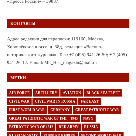
«Пресса России» – 39887.
КОНТАКТЫ
Адрес редакции для переписки: 119160, Москва,
Хорошёвское шоссе, д. 38д, редакция «Военно-
исторического журнала». Тел.: +7 (495) 941-26-50; + 7 (495)
941-26-12. E-mail: Mil_Hist_magazin@mail.ru
МЕТКИ
AIR FORCE
ARTILLERY
AVIATION
BLACK SEA FLEET
CIVIL WAR
CIVIL WAR IN RUSSIA
FAR EAST
FIRST WORLD WAR
GERMANY
GREAT PATRIOTIC WAR
GREAT PATRIOTIC WAR OF 1941—1945
NAVY
PATRIOTIC WAR OF 1812
RED ARMY
RUSSIA
RUSSIAN ARMY
RUSSIAN EMPIRE
SECOND WORLD WAR