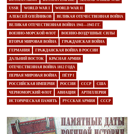
USSR
WORLD WAR I
WORLD WAR II
АЛЕКСЕЙ ОЛЕЙНИКОВ
ВЕЛИКАЯ ОТЕЧЕСТВЕННАЯ ВОЙНА
ВЕЛИКАЯ ОТЕЧЕСТВЕННАЯ ВОЙНА 1941—1945 ГГ.
ВОЕННО-МОРСКОЙ ФЛОТ
ВОЕННО-ВОЗДУШНЫЕ СИЛЫ
ВТОРАЯ МИРОВАЯ ВОЙНА
ГРАЖДАНСКАЯ ВОЙНА
ГЕРМАНИЯ
ГРАЖДАНСКАЯ ВОЙНА В РОССИИ
ДАЛЬНИЙ ВОСТОК
КРАСНАЯ АРМИЯ
ОТЕЧЕСТВЕННАЯ ВОЙНА 1812 ГОДА
ПЕРВАЯ МИРОВАЯ ВОЙНА
ПЁТР I
РОССИЙСКАЯ ИМПЕРИЯ
РОССИЯ
СССР
США
ЧЕРНОМОРСКИЙ ФЛОТ
АВИАЦИЯ
АРТИЛЛЕРИЯ
ИСТОРИЧЕСКАЯ ПАМЯТЬ
РУССКАЯ АРМИЯ
СССР