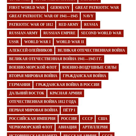
FIRST WORLD WAR
GERMANY
GREAT PATRIOTIC WAR
GREAT PATRIOTIC WAR OF 1941—1945
NAVY
PATRIOTIC WAR OF 1812
RED ARMY
RUSSIA
RUSSIAN ARMY
RUSSIAN EMPIRE
SECOND WORLD WAR
USSR
WORLD WAR I
WORLD WAR II
АЛЕКСЕЙ ОЛЕЙНИКОВ
ВЕЛИКАЯ ОТЕЧЕСТВЕННАЯ ВОЙНА
ВЕЛИКАЯ ОТЕЧЕСТВЕННАЯ ВОЙНА 1941—1945 ГГ.
ВОЕННО-МОРСКОЙ ФЛОТ
ВОЕННО-ВОЗДУШНЫЕ СИЛЫ
ВТОРАЯ МИРОВАЯ ВОЙНА
ГРАЖДАНСКАЯ ВОЙНА
ГЕРМАНИЯ
ГРАЖДАНСКАЯ ВОЙНА В РОССИИ
ДАЛЬНИЙ ВОСТОК
КРАСНАЯ АРМИЯ
ОТЕЧЕСТВЕННАЯ ВОЙНА 1812 ГОДА
ПЕРВАЯ МИРОВАЯ ВОЙНА
ПЁТР I
РОССИЙСКАЯ ИМПЕРИЯ
РОССИЯ
СССР
США
ЧЕРНОМОРСКИЙ ФЛОТ
АВИАЦИЯ
АРТИЛЛЕРИЯ
ИСТОРИЧЕСКАЯ ПАМЯТЬ
РУССКАЯ АРМИЯ
СССР