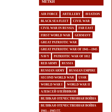
МЕТКИ
AIR FORCE
ARTILLERY
AVIATION
BLACK SEA FLEET
CIVIL WAR
CIVIL WAR IN RUSSIA
FAR EAST
FIRST WORLD WAR
GERMANY
GREAT PATRIOTIC WAR
GREAT PATRIOTIC WAR OF 1941—1945
NAVY
PATRIOTIC WAR OF 1812
RED ARMY
RUSSIA
RUSSIAN ARMY
RUSSIAN EMPIRE
SECOND WORLD WAR
USSR
WORLD WAR I
WORLD WAR II
АЛЕКСЕЙ ОЛЕЙНИКОВ
ВЕЛИКАЯ ОТЕЧЕСТВЕННАЯ ВОЙНА
ВЕЛИКАЯ ОТЕЧЕСТВЕННАЯ ВОЙНА
1941—1945 ГГ.