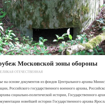
рубеж Московской зоны обороны
ежурный по Редакции
ВЕЛИКАЯ ОТЕЧЕСТВЕННАЯ
тье на основе документов из фондов Центрального архива Мини
ции, Российского государственного военного архива, Российск
архива социально-политической истории, Государственного арх
окументации новейшей истории Государственного архива Яросла