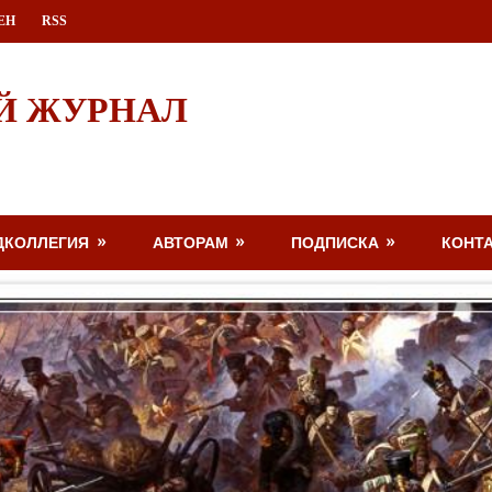
ЕН
RSS
Й ЖУРНАЛ
ДКОЛЛЕГИЯ
АВТОРАМ
ПОДПИСКА
КОНТ