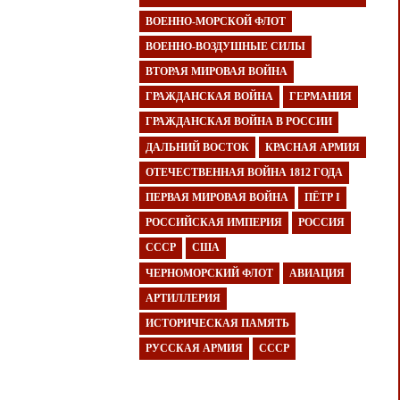
ВОЕННО-МОРСКОЙ ФЛОТ
ВОЕННО-ВОЗДУШНЫЕ СИЛЫ
ВТОРАЯ МИРОВАЯ ВОЙНА
ГРАЖДАНСКАЯ ВОЙНА
ГЕРМАНИЯ
ГРАЖДАНСКАЯ ВОЙНА В РОССИИ
ДАЛЬНИЙ ВОСТОК
КРАСНАЯ АРМИЯ
ОТЕЧЕСТВЕННАЯ ВОЙНА 1812 ГОДА
ПЕРВАЯ МИРОВАЯ ВОЙНА
ПЁТР I
РОССИЙСКАЯ ИМПЕРИЯ
РОССИЯ
СССР
США
ЧЕРНОМОРСКИЙ ФЛОТ
АВИАЦИЯ
АРТИЛЛЕРИЯ
ИСТОРИЧЕСКАЯ ПАМЯТЬ
РУССКАЯ АРМИЯ
СССР