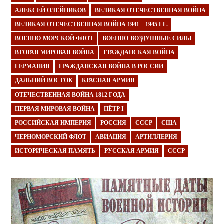
АЛЕКСЕЙ ОЛЕЙНИКОВ
ВЕЛИКАЯ ОТЕЧЕСТВЕННАЯ ВОЙНА
ВЕЛИКАЯ ОТЕЧЕСТВЕННАЯ ВОЙНА 1941—1945 ГГ.
ВОЕННО-МОРСКОЙ ФЛОТ
ВОЕННО-ВОЗДУШНЫЕ СИЛЫ
ВТОРАЯ МИРОВАЯ ВОЙНА
ГРАЖДАНСКАЯ ВОЙНА
ГЕРМАНИЯ
ГРАЖДАНСКАЯ ВОЙНА В РОССИИ
ДАЛЬНИЙ ВОСТОК
КРАСНАЯ АРМИЯ
ОТЕЧЕСТВЕННАЯ ВОЙНА 1812 ГОДА
ПЕРВАЯ МИРОВАЯ ВОЙНА
ПЁТР I
РОССИЙСКАЯ ИМПЕРИЯ
РОССИЯ
СССР
США
ЧЕРНОМОРСКИЙ ФЛОТ
АВИАЦИЯ
АРТИЛЛЕРИЯ
ИСТОРИЧЕСКАЯ ПАМЯТЬ
РУССКАЯ АРМИЯ
СССР