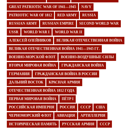
GREAT PATRIOTIC WAR OF 1941—1945
NAVY
PATRIOTIC WAR OF 1812
RED ARMY
RUSSIA
RUSSIAN ARMY
RUSSIAN EMPIRE
SECOND WORLD WAR
USSR
WORLD WAR I
WORLD WAR II
АЛЕКСЕЙ ОЛЕЙНИКОВ
ВЕЛИКАЯ ОТЕЧЕСТВЕННАЯ ВОЙНА
ВЕЛИКАЯ ОТЕЧЕСТВЕННАЯ ВОЙНА 1941—1945 ГГ.
ВОЕННО-МОРСКОЙ ФЛОТ
ВОЕННО-ВОЗДУШНЫЕ СИЛЫ
ВТОРАЯ МИРОВАЯ ВОЙНА
ГРАЖДАНСКАЯ ВОЙНА
ГЕРМАНИЯ
ГРАЖДАНСКАЯ ВОЙНА В РОССИИ
ДАЛЬНИЙ ВОСТОК
КРАСНАЯ АРМИЯ
ОТЕЧЕСТВЕННАЯ ВОЙНА 1812 ГОДА
ПЕРВАЯ МИРОВАЯ ВОЙНА
ПЁТР I
РОССИЙСКАЯ ИМПЕРИЯ
РОССИЯ
СССР
США
ЧЕРНОМОРСКИЙ ФЛОТ
АВИАЦИЯ
АРТИЛЛЕРИЯ
ИСТОРИЧЕСКАЯ ПАМЯТЬ
РУССКАЯ АРМИЯ
СССР