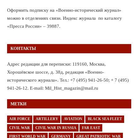
Оформить подписку на «Военно-исторический журнал»
можно в отделениях связи. Индекс журнала по каталогу
«Пресса России» – 39887.
КОНТАКТЫ
Адрес редакции для переписки: 119160, Москва,
Хорошёвское шоссе, д. 38д, редакция «Военно-
исторического журнала». Тел.: +7 (495) 941-26-50; + 7 (495)
941-26-12. E-mail: Mil_Hist_magazin@mail.ru
МЕТКИ
AIR FORCE
ARTILLERY
AVIATION
BLACK SEA FLEET
CIVIL WAR
CIVIL WAR IN RUSSIA
FAR EAST
FIRST WORLD WAR
GERMANY
GREAT PATRIOTIC WAR