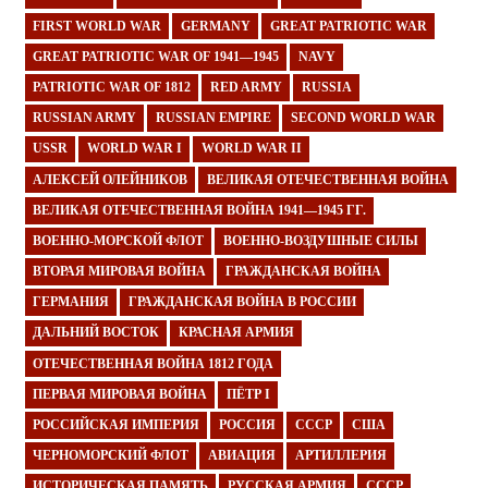
FIRST WORLD WAR
GERMANY
GREAT PATRIOTIC WAR
GREAT PATRIOTIC WAR OF 1941—1945
NAVY
PATRIOTIC WAR OF 1812
RED ARMY
RUSSIA
RUSSIAN ARMY
RUSSIAN EMPIRE
SECOND WORLD WAR
USSR
WORLD WAR I
WORLD WAR II
АЛЕКСЕЙ ОЛЕЙНИКОВ
ВЕЛИКАЯ ОТЕЧЕСТВЕННАЯ ВОЙНА
ВЕЛИКАЯ ОТЕЧЕСТВЕННАЯ ВОЙНА 1941—1945 ГГ.
ВОЕННО-МОРСКОЙ ФЛОТ
ВОЕННО-ВОЗДУШНЫЕ СИЛЫ
ВТОРАЯ МИРОВАЯ ВОЙНА
ГРАЖДАНСКАЯ ВОЙНА
ГЕРМАНИЯ
ГРАЖДАНСКАЯ ВОЙНА В РОССИИ
ДАЛЬНИЙ ВОСТОК
КРАСНАЯ АРМИЯ
ОТЕЧЕСТВЕННАЯ ВОЙНА 1812 ГОДА
ПЕРВАЯ МИРОВАЯ ВОЙНА
ПЁТР I
РОССИЙСКАЯ ИМПЕРИЯ
РОССИЯ
СССР
США
ЧЕРНОМОРСКИЙ ФЛОТ
АВИАЦИЯ
АРТИЛЛЕРИЯ
ИСТОРИЧЕСКАЯ ПАМЯТЬ
РУССКАЯ АРМИЯ
СССР