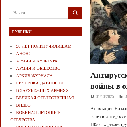
Поиск
ПОИСК
для:
РУБРИКИ
50 ЛЕТ ПОЛИТУЧИЛИЩАМ
АНОНС
АРМИЯ И КУЛЬТУРА
АРМИЯ И ОБЩЕСТВО
Антирусс
АРХИВ ЖУРНАЛА
БЕЗ СРОКА ДАВНОСТИ
войны в 
В ЗАРУБЕЖНЫХ АРМИЯХ
01/10/2025
Д
ВЕЛИКАЯ ОТЕЧЕСТВЕННАЯ
ВИДЕО
Аннотация. На ма
ВОЕННАЯ ЛЕТОПИСЬ
генезис антиросс
ОТЕЧЕСТВА
1856 гг., реконст