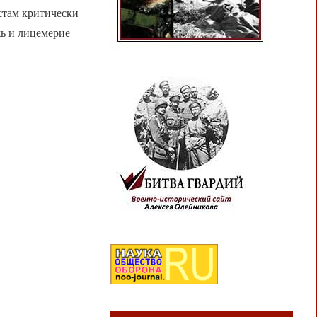
стам критически
ь и лицемерие