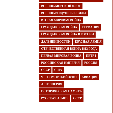
ВОЕННО-МОРСКОЙ ФЛОТ
ВОЕННО-ВОЗДУШНЫЕ СИЛЫ
ВТОРАЯ МИРОВАЯ ВОЙНА
ГРАЖДАНСКАЯ ВОЙНА
ГЕРМАНИЯ
ГРАЖДАНСКАЯ ВОЙНА В РОССИИ
ДАЛЬНИЙ ВОСТОК
КРАСНАЯ АРМИЯ
ОТЕЧЕСТВЕННАЯ ВОЙНА 1812 ГОДА
ПЕРВАЯ МИРОВАЯ ВОЙНА
ПЁТР I
РОССИЙСКАЯ ИМПЕРИЯ
РОССИЯ
СССР
США
ЧЕРНОМОРСКИЙ ФЛОТ
АВИАЦИЯ
АРТИЛЛЕРИЯ
ИСТОРИЧЕСКАЯ ПАМЯТЬ
РУССКАЯ АРМИЯ
СССР