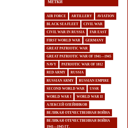
МЕТКИ
AIR FORCE
ARTILLERY
AVIATION
BLACK SEA FLEET
CIVIL WAR
CIVIL WAR IN RUSSIA
FAR EAST
FIRST WORLD WAR
GERMANY
GREAT PATRIOTIC WAR
GREAT PATRIOTIC WAR OF 1941—1945
NAVY
PATRIOTIC WAR OF 1812
RED ARMY
RUSSIA
RUSSIAN ARMY
RUSSIAN EMPIRE
SECOND WORLD WAR
USSR
WORLD WAR I
WORLD WAR II
АЛЕКСЕЙ ОЛЕЙНИКОВ
ВЕЛИКАЯ ОТЕЧЕСТВЕННАЯ ВОЙНА
ВЕЛИКАЯ ОТЕЧЕСТВЕННАЯ ВОЙНА
1941—1945 ГГ.