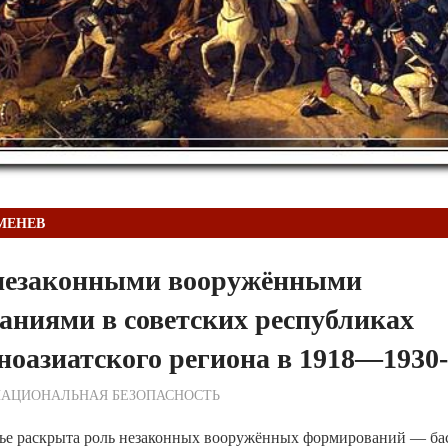
АМЕНЕВ
 незаконными вооружёнными
ниями в советских республиках
оазиатского региона в 1918—1930
ежурный по Редакции
НАЦИОНАЛЬНАЯ БЕЗОПАСНОСТЬ
тье раскрыта роль незаконных вооружённых формирований — бас