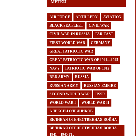
МЕТКИ
AIR FORCE
ARTILLERY
AVIATION
BLACK SEA FLEET
CIVIL WAR
CIVIL WAR IN RUSSIA
FAR EAST
FIRST WORLD WAR
GERMANY
GREAT PATRIOTIC WAR
GREAT PATRIOTIC WAR OF 1941—1945
NAVY
PATRIOTIC WAR OF 1812
RED ARMY
RUSSIA
RUSSIAN ARMY
RUSSIAN EMPIRE
SECOND WORLD WAR
USSR
WORLD WAR I
WORLD WAR II
АЛЕКСЕЙ ОЛЕЙНИКОВ
ВЕЛИКАЯ ОТЕЧЕСТВЕННАЯ ВОЙНА
ВЕЛИКАЯ ОТЕЧЕСТВЕННАЯ ВОЙНА
1941—1945 ГГ.