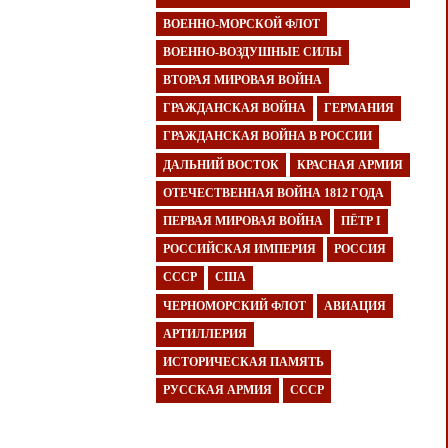
ВОЕННО-МОРСКОЙ ФЛОТ
ВОЕННО-ВОЗДУШНЫЕ СИЛЫ
ВТОРАЯ МИРОВАЯ ВОЙНА
ГРАЖДАНСКАЯ ВОЙНА
ГЕРМАНИЯ
ГРАЖДАНСКАЯ ВОЙНА В РОССИИ
ДАЛЬНИЙ ВОСТОК
КРАСНАЯ АРМИЯ
ОТЕЧЕСТВЕННАЯ ВОЙНА 1812 ГОДА
ПЕРВАЯ МИРОВАЯ ВОЙНА
ПЁТР I
РОССИЙСКАЯ ИМПЕРИЯ
РОССИЯ
СССР
США
ЧЕРНОМОРСКИЙ ФЛОТ
АВИАЦИЯ
АРТИЛЛЕРИЯ
ИСТОРИЧЕСКАЯ ПАМЯТЬ
РУССКАЯ АРМИЯ
СССР