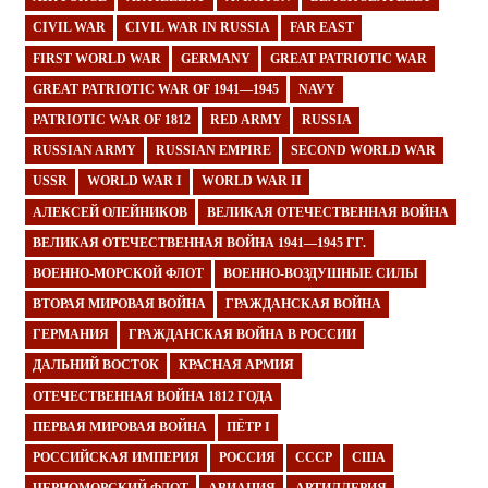
CIVIL WAR
CIVIL WAR IN RUSSIA
FAR EAST
FIRST WORLD WAR
GERMANY
GREAT PATRIOTIC WAR
GREAT PATRIOTIC WAR OF 1941—1945
NAVY
PATRIOTIC WAR OF 1812
RED ARMY
RUSSIA
RUSSIAN ARMY
RUSSIAN EMPIRE
SECOND WORLD WAR
USSR
WORLD WAR I
WORLD WAR II
АЛЕКСЕЙ ОЛЕЙНИКОВ
ВЕЛИКАЯ ОТЕЧЕСТВЕННАЯ ВОЙНА
ВЕЛИКАЯ ОТЕЧЕСТВЕННАЯ ВОЙНА 1941—1945 ГГ.
ВОЕННО-МОРСКОЙ ФЛОТ
ВОЕННО-ВОЗДУШНЫЕ СИЛЫ
ВТОРАЯ МИРОВАЯ ВОЙНА
ГРАЖДАНСКАЯ ВОЙНА
ГЕРМАНИЯ
ГРАЖДАНСКАЯ ВОЙНА В РОССИИ
ДАЛЬНИЙ ВОСТОК
КРАСНАЯ АРМИЯ
ОТЕЧЕСТВЕННАЯ ВОЙНА 1812 ГОДА
ПЕРВАЯ МИРОВАЯ ВОЙНА
ПЁТР I
РОССИЙСКАЯ ИМПЕРИЯ
РОССИЯ
СССР
США