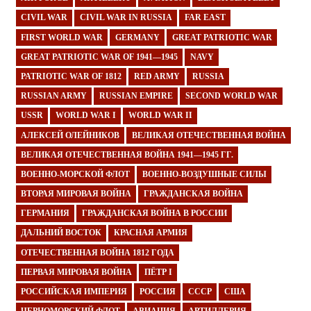
CIVIL WAR
CIVIL WAR IN RUSSIA
FAR EAST
FIRST WORLD WAR
GERMANY
GREAT PATRIOTIC WAR
GREAT PATRIOTIC WAR OF 1941—1945
NAVY
PATRIOTIC WAR OF 1812
RED ARMY
RUSSIA
RUSSIAN ARMY
RUSSIAN EMPIRE
SECOND WORLD WAR
USSR
WORLD WAR I
WORLD WAR II
АЛЕКСЕЙ ОЛЕЙНИКОВ
ВЕЛИКАЯ ОТЕЧЕСТВЕННАЯ ВОЙНА
ВЕЛИКАЯ ОТЕЧЕСТВЕННАЯ ВОЙНА 1941—1945 ГГ.
ВОЕННО-МОРСКОЙ ФЛОТ
ВОЕННО-ВОЗДУШНЫЕ СИЛЫ
ВТОРАЯ МИРОВАЯ ВОЙНА
ГРАЖДАНСКАЯ ВОЙНА
ГЕРМАНИЯ
ГРАЖДАНСКАЯ ВОЙНА В РОССИИ
ДАЛЬНИЙ ВОСТОК
КРАСНАЯ АРМИЯ
ОТЕЧЕСТВЕННАЯ ВОЙНА 1812 ГОДА
ПЕРВАЯ МИРОВАЯ ВОЙНА
ПЁТР I
РОССИЙСКАЯ ИМПЕРИЯ
РОССИЯ
СССР
США