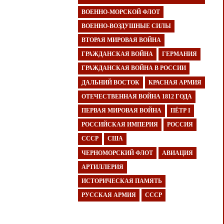
ВОЕННО-МОРСКОЙ ФЛОТ
ВОЕННО-ВОЗДУШНЫЕ СИЛЫ
ВТОРАЯ МИРОВАЯ ВОЙНА
ГРАЖДАНСКАЯ ВОЙНА
ГЕРМАНИЯ
ГРАЖДАНСКАЯ ВОЙНА В РОССИИ
ДАЛЬНИЙ ВОСТОК
КРАСНАЯ АРМИЯ
ОТЕЧЕСТВЕННАЯ ВОЙНА 1812 ГОДА
ПЕРВАЯ МИРОВАЯ ВОЙНА
ПЁТР I
РОССИЙСКАЯ ИМПЕРИЯ
РОССИЯ
СССР
США
ЧЕРНОМОРСКИЙ ФЛОТ
АВИАЦИЯ
АРТИЛЛЕРИЯ
ИСТОРИЧЕСКАЯ ПАМЯТЬ
РУССКАЯ АРМИЯ
СССР