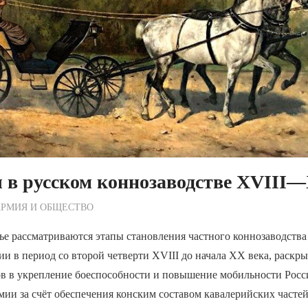
в русском коннозаводстве XVIII—
ежурный по Редакции
АРМИЯ И ОБЩЕСТВО
ье рассматриваются этапы становления частного коннозаводства
и в период со второй четверти XVIII до начала XX века, раскры
ов в укрепление боеспособности и повышение мобильности Рос
ии за счёт обеспечения конским составом кавалерийских частей