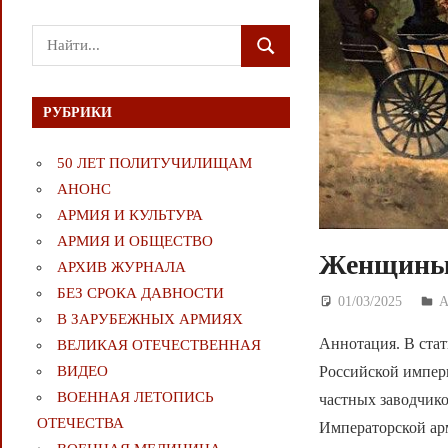
Поиск
ПОИСК
для:
РУБРИКИ
50 ЛЕТ ПОЛИТУЧИЛИЩАМ
АНОНС
АРМИЯ И КУЛЬТУРА
АРМИЯ И ОБЩЕСТВО
Женщины 
АРХИВ ЖУРНАЛА
БЕЗ СРОКА ДАВНОСТИ
01/03/2025
Д
В ЗАРУБЕЖНЫХ АРМИЯХ
Аннотация. В стат
ВЕЛИКАЯ ОТЕЧЕСТВЕННАЯ
Российской импери
ВИДЕО
ВОЕННАЯ ЛЕТОПИСЬ
частных заводчик
ОТЕЧЕСТВА
Императорской арм