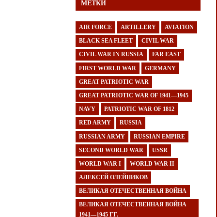
МЕТКИ
AIR FORCE
ARTILLERY
AVIATION
BLACK SEA FLEET
CIVIL WAR
CIVIL WAR IN RUSSIA
FAR EAST
FIRST WORLD WAR
GERMANY
GREAT PATRIOTIC WAR
GREAT PATRIOTIC WAR OF 1941—1945
NAVY
PATRIOTIC WAR OF 1812
RED ARMY
RUSSIA
RUSSIAN ARMY
RUSSIAN EMPIRE
SECOND WORLD WAR
USSR
WORLD WAR I
WORLD WAR II
АЛЕКСЕЙ ОЛЕЙНИКОВ
ВЕЛИКАЯ ОТЕЧЕСТВЕННАЯ ВОЙНА
ВЕЛИКАЯ ОТЕЧЕСТВЕННАЯ ВОЙНА
1941—1945 ГГ.