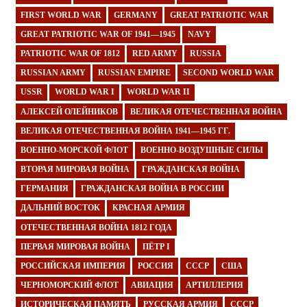
FIRST WORLD WAR
GERMANY
GREAT PATRIOTIC WAR
GREAT PATRIOTIC WAR OF 1941—1945
NAVY
PATRIOTIC WAR OF 1812
RED ARMY
RUSSIA
RUSSIAN ARMY
RUSSIAN EMPIRE
SECOND WORLD WAR
USSR
WORLD WAR I
WORLD WAR II
АЛЕКСЕЙ ОЛЕЙНИКОВ
ВЕЛИКАЯ ОТЕЧЕСТВЕННАЯ ВОЙНА
ВЕЛИКАЯ ОТЕЧЕСТВЕННАЯ ВОЙНА 1941—1945 ГГ.
ВОЕННО-МОРСКОЙ ФЛОТ
ВОЕННО-ВОЗДУШНЫЕ СИЛЫ
ВТОРАЯ МИРОВАЯ ВОЙНА
ГРАЖДАНСКАЯ ВОЙНА
ГЕРМАНИЯ
ГРАЖДАНСКАЯ ВОЙНА В РОССИИ
ДАЛЬНИЙ ВОСТОК
КРАСНАЯ АРМИЯ
ОТЕЧЕСТВЕННАЯ ВОЙНА 1812 ГОДА
ПЕРВАЯ МИРОВАЯ ВОЙНА
ПЁТР I
РОССИЙСКАЯ ИМПЕРИЯ
РОССИЯ
СССР
США
ЧЕРНОМОРСКИЙ ФЛОТ
АВИАЦИЯ
АРТИЛЛЕРИЯ
ИСТОРИЧЕСКАЯ ПАМЯТЬ
РУССКАЯ АРМИЯ
СССР