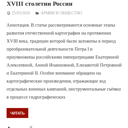
XVIII столетии России
25/03/2026
Дежурный по Редакции
АРМИЯ И ОБЩЕСТВО
Аннотация. В статье рассматриваются основные этапы
развития отечественной картографии на протяжении
XVIII века, традиции которой были заложены в период
преобразовательной деятельности Петра I и
приумножены российскими императрицами Екатериной
Алексеевной, Анной Иоанновной, Елизаветой Петровной
и Екатериной II. Особое внимание обращено на
картографические произведения, отражающие ход
отдельных военных кампаний, инструментальные съёмки
в процессе гидрографических
ЧИТАТЬ