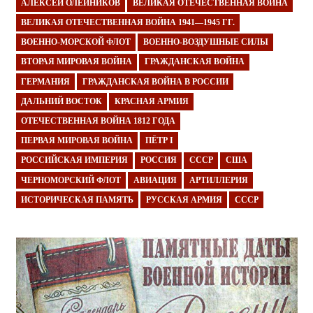
АЛЕКСЕЙ ОЛЕЙНИКОВ
ВЕЛИКАЯ ОТЕЧЕСТВЕННАЯ ВОЙНА
ВЕЛИКАЯ ОТЕЧЕСТВЕННАЯ ВОЙНА 1941—1945 ГГ.
ВОЕННО-МОРСКОЙ ФЛОТ
ВОЕННО-ВОЗДУШНЫЕ СИЛЫ
ВТОРАЯ МИРОВАЯ ВОЙНА
ГРАЖДАНСКАЯ ВОЙНА
ГЕРМАНИЯ
ГРАЖДАНСКАЯ ВОЙНА В РОССИИ
ДАЛЬНИЙ ВОСТОК
КРАСНАЯ АРМИЯ
ОТЕЧЕСТВЕННАЯ ВОЙНА 1812 ГОДА
ПЕРВАЯ МИРОВАЯ ВОЙНА
ПЁТР I
РОССИЙСКАЯ ИМПЕРИЯ
РОССИЯ
СССР
США
ЧЕРНОМОРСКИЙ ФЛОТ
АВИАЦИЯ
АРТИЛЛЕРИЯ
ИСТОРИЧЕСКАЯ ПАМЯТЬ
РУССКАЯ АРМИЯ
СССР