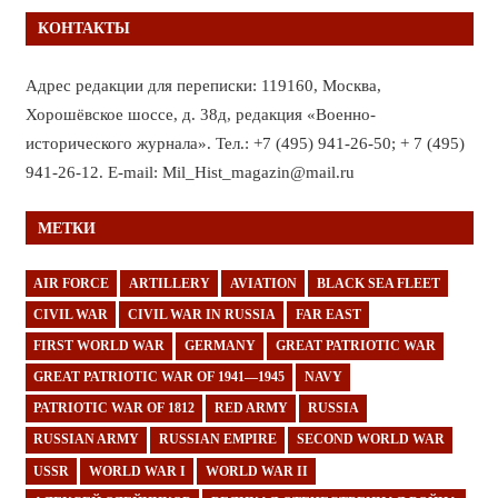
КОНТАКТЫ
Адрес редакции для переписки: 119160, Москва,
Хорошёвское шоссе, д. 38д, редакция «Военно-
исторического журнала». Тел.: +7 (495) 941-26-50; + 7 (495)
941-26-12. E-mail: Mil_Hist_magazin@mail.ru
МЕТКИ
AIR FORCE
ARTILLERY
AVIATION
BLACK SEA FLEET
CIVIL WAR
CIVIL WAR IN RUSSIA
FAR EAST
FIRST WORLD WAR
GERMANY
GREAT PATRIOTIC WAR
GREAT PATRIOTIC WAR OF 1941—1945
NAVY
PATRIOTIC WAR OF 1812
RED ARMY
RUSSIA
RUSSIAN ARMY
RUSSIAN EMPIRE
SECOND WORLD WAR
USSR
WORLD WAR I
WORLD WAR II