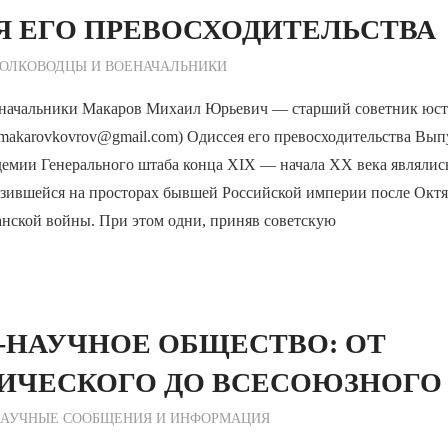
Я ЕГО ПРЕВОСХОДИТЕЛЬСТВА
журный по Редакции
ОЛКОВОДЦЫ И ВОЕНАЧАЛЬНИКИ
начальники Макаров Михаил Юрьевич — старший советник юст
l: makarovkovrov@gmail.com) Одиссея его превосходительства Вы
емии Генерального штаба конца XIX — начала ХХ века являлись
азившейся на просторах бывшей Российской империи после Окт
нской войны. При этом одни, приняв советскую
-НАУЧНОЕ ОБЩЕСТВО: ОТ
ИЧЕСКОГО ДО ВСЕСОЮЗНОГО
ежурный по Редакции
АУЧНЫЕ СООБЩЕНИЯ И ИНФОРМАЦИЯ