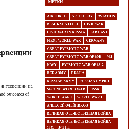
МЕТКИ
AIR FORCE
ARTILLERY
AVIATION
BLACK SEA FLEET
CIVIL WAR
CIVIL WAR IN RUSSIA
FAR EAST
FIRST WORLD WAR
GERMANY
GREAT PATRIOTIC WAR
ервенции
GREAT PATRIOTIC WAR OF 1941—1945
NAVY
PATRIOTIC WAR OF 1812
RED ARMY
RUSSIA
RUSSIAN ARMY
RUSSIAN EMPIRE
в интервенции на
SECOND WORLD WAR
USSR
 and outcomes of
WORLD WAR I
WORLD WAR II
АЛЕКСЕЙ ОЛЕЙНИКОВ
ВЕЛИКАЯ ОТЕЧЕСТВЕННАЯ ВОЙНА
ВЕЛИКАЯ ОТЕЧЕСТВЕННАЯ ВОЙНА
1941—1945 ГГ.