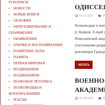
РУКОПИСИ
ОДИССЕ
НОВОСТИ
НОВЫЕ КНИГИ
01/11/2011
Де
П
ОБЛОЖКИ
Полководцы и вое
ОБМУНДИРОВАНИЕ И
(г. Ковров. E-mai
СНАРЯЖЕНИЕ
Николаевской акад
ОБЪЯВЛЕНИЯ
ОЧЕРКИ И ВОСПОМИНАНИЯ
участниками разр
ПАМЯТНЫЕ ДАТЫ
революции Гражда
ПАМЯТЬ
ПЕРВАЯ МИРОВАЯ
ЧИТАТЬ
ПОЗДРАВЛЯЕМ
ПОЗДРАВЛЯЕМ!
ВОЕННО
ПОЛКОВАЯ ЛЕТОПИСЬ
ПОЛКОВОДЦЫ И
АКАДЕМ
ВОЕНАЧАЛЬНИКИ
03/09/2011
Д
Н
РГАСПИ