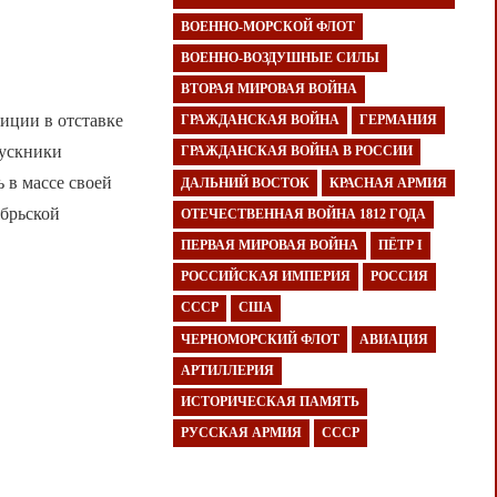
ВОЕННО-МОРСКОЙ ФЛОТ
ВОЕННО-ВОЗДУШНЫЕ СИЛЫ
ВТОРАЯ МИРОВАЯ ВОЙНА
иции в отставке
ГРАЖДАНСКАЯ ВОЙНА
ГЕРМАНИЯ
пускники
ГРАЖДАНСКАЯ ВОЙНА В РОССИИ
 в массе своей
ДАЛЬНИЙ ВОСТОК
КРАСНАЯ АРМИЯ
ябрьской
ОТЕЧЕСТВЕННАЯ ВОЙНА 1812 ГОДА
ПЕРВАЯ МИРОВАЯ ВОЙНА
ПЁТР I
РОССИЙСКАЯ ИМПЕРИЯ
РОССИЯ
СССР
США
ЧЕРНОМОРСКИЙ ФЛОТ
АВИАЦИЯ
АРТИЛЛЕРИЯ
ИСТОРИЧЕСКАЯ ПАМЯТЬ
РУССКАЯ АРМИЯ
СССР