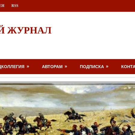
ЕН
RSS
Й ЖУРНАЛ
ДКОЛЛЕГИЯ
АВТОРАМ
ПОДПИСКА
КОНТ