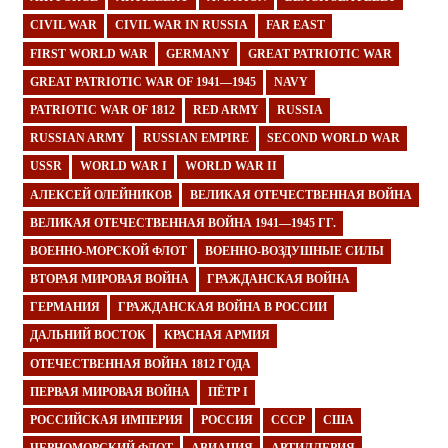
CIVIL WAR
CIVIL WAR IN RUSSIA
FAR EAST
FIRST WORLD WAR
GERMANY
GREAT PATRIOTIC WAR
GREAT PATRIOTIC WAR OF 1941—1945
NAVY
PATRIOTIC WAR OF 1812
RED ARMY
RUSSIA
RUSSIAN ARMY
RUSSIAN EMPIRE
SECOND WORLD WAR
USSR
WORLD WAR I
WORLD WAR II
АЛЕКСЕЙ ОЛЕЙНИКОВ
ВЕЛИКАЯ ОТЕЧЕСТВЕННАЯ ВОЙНА
ВЕЛИКАЯ ОТЕЧЕСТВЕННАЯ ВОЙНА 1941—1945 ГГ.
ВОЕННО-МОРСКОЙ ФЛОТ
ВОЕННО-ВОЗДУШНЫЕ СИЛЫ
ВТОРАЯ МИРОВАЯ ВОЙНА
ГРАЖДАНСКАЯ ВОЙНА
ГЕРМАНИЯ
ГРАЖДАНСКАЯ ВОЙНА В РОССИИ
ДАЛЬНИЙ ВОСТОК
КРАСНАЯ АРМИЯ
ОТЕЧЕСТВЕННАЯ ВОЙНА 1812 ГОДА
ПЕРВАЯ МИРОВАЯ ВОЙНА
ПЁТР I
РОССИЙСКАЯ ИМПЕРИЯ
РОССИЯ
СССР
США