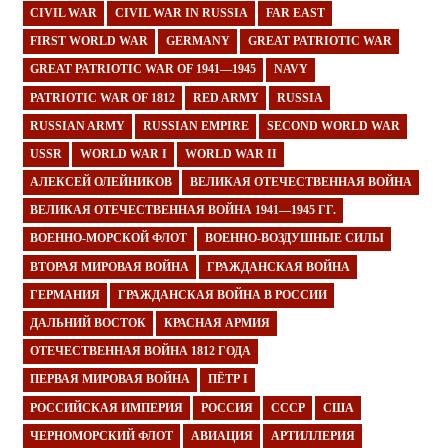
CIVIL WAR
CIVIL WAR IN RUSSIA
FAR EAST
FIRST WORLD WAR
GERMANY
GREAT PATRIOTIC WAR
GREAT PATRIOTIC WAR OF 1941—1945
NAVY
PATRIOTIC WAR OF 1812
RED ARMY
RUSSIA
RUSSIAN ARMY
RUSSIAN EMPIRE
SECOND WORLD WAR
USSR
WORLD WAR I
WORLD WAR II
АЛЕКСЕЙ ОЛЕЙНИКОВ
ВЕЛИКАЯ ОТЕЧЕСТВЕННАЯ ВОЙНА
ВЕЛИКАЯ ОТЕЧЕСТВЕННАЯ ВОЙНА 1941—1945 ГГ.
ВОЕННО-МОРСКОЙ ФЛОТ
ВОЕННО-ВОЗДУШНЫЕ СИЛЫ
ВТОРАЯ МИРОВАЯ ВОЙНА
ГРАЖДАНСКАЯ ВОЙНА
ГЕРМАНИЯ
ГРАЖДАНСКАЯ ВОЙНА В РОССИИ
ДАЛЬНИЙ ВОСТОК
КРАСНАЯ АРМИЯ
ОТЕЧЕСТВЕННАЯ ВОЙНА 1812 ГОДА
ПЕРВАЯ МИРОВАЯ ВОЙНА
ПЁТР I
РОССИЙСКАЯ ИМПЕРИЯ
РОССИЯ
СССР
США
ЧЕРНОМОРСКИЙ ФЛОТ
АВИАЦИЯ
АРТИЛЛЕРИЯ