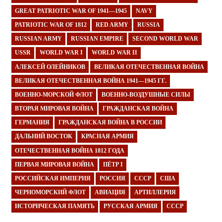
GREAT PATRIOTIC WAR OF 1941—1945
NAVY
PATRIOTIC WAR OF 1812
RED ARMY
RUSSIA
RUSSIAN ARMY
RUSSIAN EMPIRE
SECOND WORLD WAR
USSR
WORLD WAR I
WORLD WAR II
АЛЕКСЕЙ ОЛЕЙНИКОВ
ВЕЛИКАЯ ОТЕЧЕСТВЕННАЯ ВОЙНА
ВЕЛИКАЯ ОТЕЧЕСТВЕННАЯ ВОЙНА 1941—1945 ГГ.
ВОЕННО-МОРСКОЙ ФЛОТ
ВОЕННО-ВОЗДУШНЫЕ СИЛЫ
ВТОРАЯ МИРОВАЯ ВОЙНА
ГРАЖДАНСКАЯ ВОЙНА
ГЕРМАНИЯ
ГРАЖДАНСКАЯ ВОЙНА В РОССИИ
ДАЛЬНИЙ ВОСТОК
КРАСНАЯ АРМИЯ
ОТЕЧЕСТВЕННАЯ ВОЙНА 1812 ГОДА
ПЕРВАЯ МИРОВАЯ ВОЙНА
ПЁТР I
РОССИЙСКАЯ ИМПЕРИЯ
РОССИЯ
СССР
США
ЧЕРНОМОРСКИЙ ФЛОТ
АВИАЦИЯ
АРТИЛЛЕРИЯ
ИСТОРИЧЕСКАЯ ПАМЯТЬ
РУССКАЯ АРМИЯ
СССР