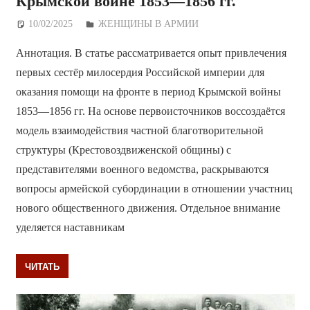
Крымской войне 1853—1856 гг.
10/02/2025
Дежурный по Редакции
ЖЕНЩИНЫ В АРМИИ
Аннотация. В статье рассматривается опыт привлечения
первых сестёр милосердия Российской империи для
оказания помощи на фронте в период Крымской войны
1853—1856 гг. На основе первоисточников воссоздаётся
модель взаимодействия частной благотворительной
структуры (Крестовоздвиженской общины) с
представителями военного ведомства, раскрываются
вопросы армейской субординации в отношении участниц
нового общественного движения. Отдельное внимание
уделяется наставникам
ЧИТАТЬ