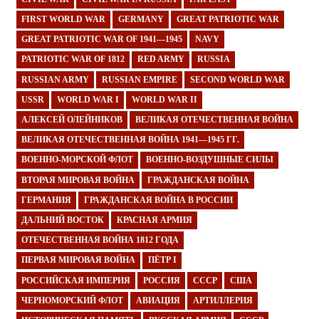
FIRST WORLD WAR
GERMANY
GREAT PATRIOTIC WAR
GREAT PATRIOTIC WAR OF 1941—1945
NAVY
PATRIOTIC WAR OF 1812
RED ARMY
RUSSIA
RUSSIAN ARMY
RUSSIAN EMPIRE
SECOND WORLD WAR
USSR
WORLD WAR I
WORLD WAR II
АЛЕКСЕЙ ОЛЕЙНИКОВ
ВЕЛИКАЯ ОТЕЧЕСТВЕННАЯ ВОЙНА
ВЕЛИКАЯ ОТЕЧЕСТВЕННАЯ ВОЙНА 1941—1945 ГГ.
ВОЕННО-МОРСКОЙ ФЛОТ
ВОЕННО-ВОЗДУШНЫЕ СИЛЫ
ВТОРАЯ МИРОВАЯ ВОЙНА
ГРАЖДАНСКАЯ ВОЙНА
ГЕРМАНИЯ
ГРАЖДАНСКАЯ ВОЙНА В РОССИИ
ДАЛЬНИЙ ВОСТОК
КРАСНАЯ АРМИЯ
ОТЕЧЕСТВЕННАЯ ВОЙНА 1812 ГОДА
ПЕРВАЯ МИРОВАЯ ВОЙНА
ПЁТР I
РОССИЙСКАЯ ИМПЕРИЯ
РОССИЯ
СССР
США
ЧЕРНОМОРСКИЙ ФЛОТ
АВИАЦИЯ
АРТИЛЛЕРИЯ