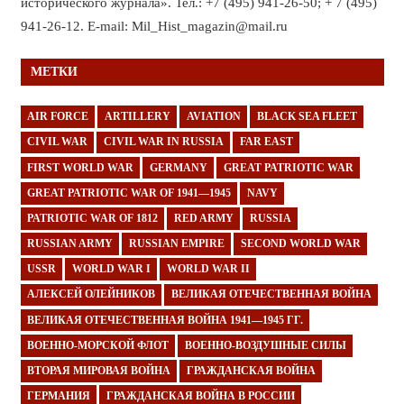
исторического журнала». Тел.: +7 (495) 941-26-50; + 7 (495)
941-26-12. E-mail: Mil_Hist_magazin@mail.ru
МЕТКИ
AIR FORCE
ARTILLERY
AVIATION
BLACK SEA FLEET
CIVIL WAR
CIVIL WAR IN RUSSIA
FAR EAST
FIRST WORLD WAR
GERMANY
GREAT PATRIOTIC WAR
GREAT PATRIOTIC WAR OF 1941—1945
NAVY
PATRIOTIC WAR OF 1812
RED ARMY
RUSSIA
RUSSIAN ARMY
RUSSIAN EMPIRE
SECOND WORLD WAR
USSR
WORLD WAR I
WORLD WAR II
АЛЕКСЕЙ ОЛЕЙНИКОВ
ВЕЛИКАЯ ОТЕЧЕСТВЕННАЯ ВОЙНА
ВЕЛИКАЯ ОТЕЧЕСТВЕННАЯ ВОЙНА 1941—1945 ГГ.
ВОЕННО-МОРСКОЙ ФЛОТ
ВОЕННО-ВОЗДУШНЫЕ СИЛЫ
ВТОРАЯ МИРОВАЯ ВОЙНА
ГРАЖДАНСКАЯ ВОЙНА
ГЕРМАНИЯ
ГРАЖДАНСКАЯ ВОЙНА В РОССИИ