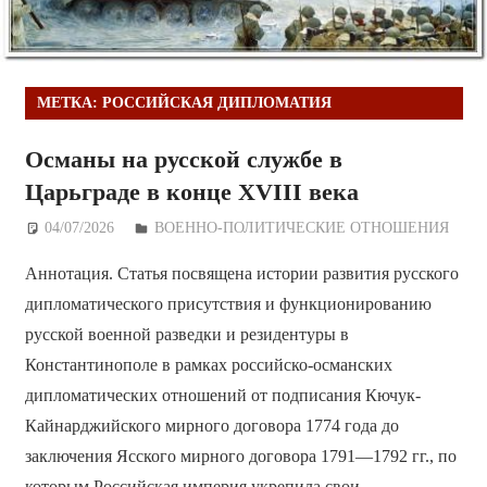
МЕТКА:
РОССИЙСКАЯ ДИПЛОМАТИЯ
Османы на русской службе в
Царьграде в конце XVIII века
04/07/2026
Дежурный по Редакции
ВОЕННО-ПОЛИТИЧЕСКИE ОТНОШЕНИЯ
Аннотация. Статья посвящена истории развития русского
дипломатического присутствия и функционированию
русской военной разведки и резидентуры в
Константинополе в рамках российско-османских
дипломатических отношений от подписания Кючук-
Кайнарджийского мирного договора 1774 года до
заключения Ясского мирного договора 1791—1792 гг., по
которым Российская империя укрепила свои