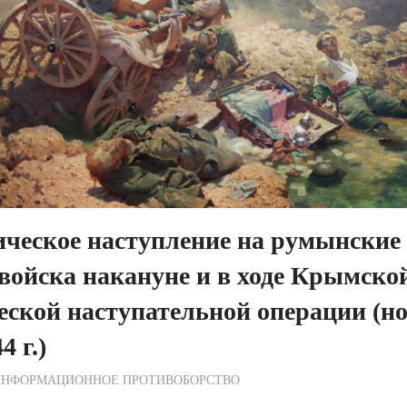
ческое наступление на румынские
войска накануне и в ходе Крымско
еской наступательной операции (но
4 г.)
ежурный по Редакции
ИНФОРМАЦИОННОЕ ПРОТИВОБОРСТВО