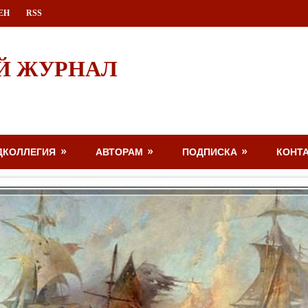
ЕН
RSS
Й ЖУРНАЛ
ДКОЛЛЕГИЯ
АВТОРАМ
ПОДПИСКА
КОНТ