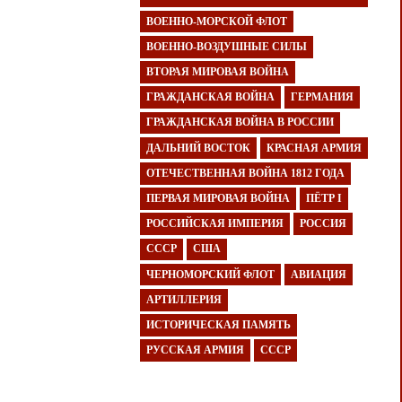
ВОЕННО-МОРСКОЙ ФЛОТ
ВОЕННО-ВОЗДУШНЫЕ СИЛЫ
ВТОРАЯ МИРОВАЯ ВОЙНА
ГРАЖДАНСКАЯ ВОЙНА
ГЕРМАНИЯ
ГРАЖДАНСКАЯ ВОЙНА В РОССИИ
ДАЛЬНИЙ ВОСТОК
КРАСНАЯ АРМИЯ
ОТЕЧЕСТВЕННАЯ ВОЙНА 1812 ГОДА
ПЕРВАЯ МИРОВАЯ ВОЙНА
ПЁТР I
РОССИЙСКАЯ ИМПЕРИЯ
РОССИЯ
СССР
США
ЧЕРНОМОРСКИЙ ФЛОТ
АВИАЦИЯ
АРТИЛЛЕРИЯ
ИСТОРИЧЕСКАЯ ПАМЯТЬ
РУССКАЯ АРМИЯ
СССР