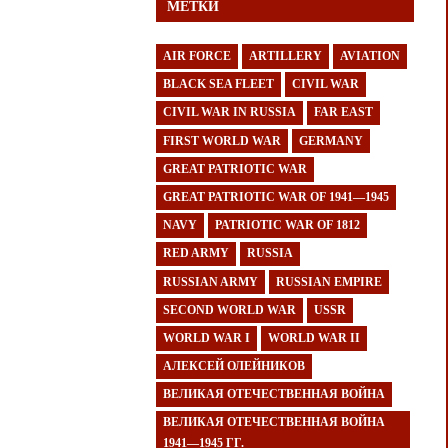
МЕТКИ
AIR FORCE
ARTILLERY
AVIATION
BLACK SEA FLEET
CIVIL WAR
CIVIL WAR IN RUSSIA
FAR EAST
FIRST WORLD WAR
GERMANY
GREAT PATRIOTIC WAR
GREAT PATRIOTIC WAR OF 1941—1945
NAVY
PATRIOTIC WAR OF 1812
RED ARMY
RUSSIA
RUSSIAN ARMY
RUSSIAN EMPIRE
SECOND WORLD WAR
USSR
WORLD WAR I
WORLD WAR II
АЛЕКСЕЙ ОЛЕЙНИКОВ
ВЕЛИКАЯ ОТЕЧЕСТВЕННАЯ ВОЙНА
ВЕЛИКАЯ ОТЕЧЕСТВЕННАЯ ВОЙНА
1941—1945 ГГ.