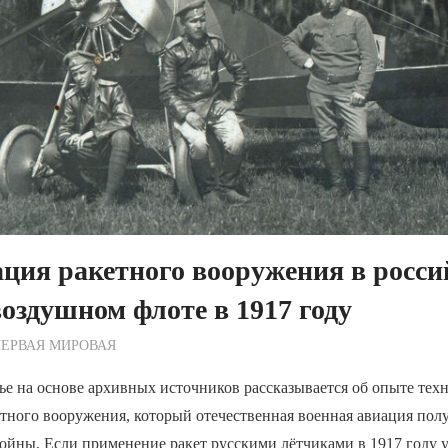
ция ракетного вооружения в росс
оздушном флоте в 1917 году
ежурный по Редакции
ЕРВАЯ МИРОВАЯ
ье на основе архивных источников рассказывается об опыте тех
тного вооружения, который отечественная военная авиация пол
ойны. Если применение ракет русскими лётчиками в 1917 году 