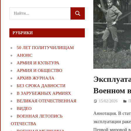
Поиск
ПОИСК
для:
РУБРИКИ
50 ЛЕТ ПОЛИТУЧИЛИЩАМ
АНОНС
АРМИЯ И КУЛЬТУРА
АРМИЯ И ОБЩЕСТВО
Эксплуата
АРХИВ ЖУРНАЛА
БЕЗ СРОКА ДАВНОСТИ
Военном в
В ЗАРУБЕЖНЫХ АРМИЯХ
ВЕЛИКАЯ ОТЕЧЕСТВЕННАЯ
15/02/2026
Д
П
ВИДЕО
Аннотация. В стат
ВОЕННАЯ ЛЕТОПИСЬ
эксплуатации раке
ОТЕЧЕСТВА
Первой мировой в