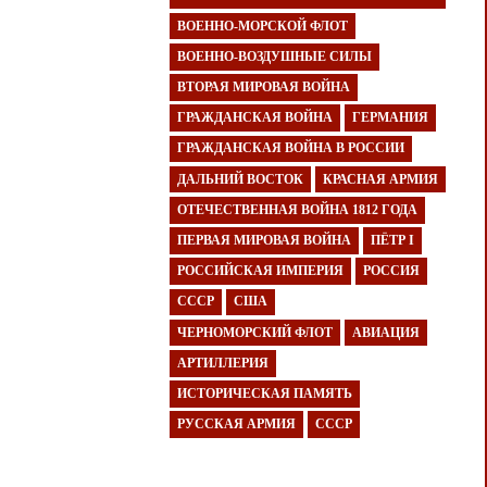
ВОЕННО-МОРСКОЙ ФЛОТ
ВОЕННО-ВОЗДУШНЫЕ СИЛЫ
ВТОРАЯ МИРОВАЯ ВОЙНА
ГРАЖДАНСКАЯ ВОЙНА
ГЕРМАНИЯ
ГРАЖДАНСКАЯ ВОЙНА В РОССИИ
ДАЛЬНИЙ ВОСТОК
КРАСНАЯ АРМИЯ
ОТЕЧЕСТВЕННАЯ ВОЙНА 1812 ГОДА
ПЕРВАЯ МИРОВАЯ ВОЙНА
ПЁТР I
РОССИЙСКАЯ ИМПЕРИЯ
РОССИЯ
СССР
США
ЧЕРНОМОРСКИЙ ФЛОТ
АВИАЦИЯ
АРТИЛЛЕРИЯ
ИСТОРИЧЕСКАЯ ПАМЯТЬ
РУССКАЯ АРМИЯ
СССР