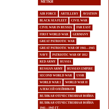
МЕТКИ
AIR FORCE
ARTILLERY
AVIATION
BLACK SEA FLEET
CIVIL WAR
CIVIL WAR IN RUSSIA
FAR EAST
FIRST WORLD WAR
GERMANY
GREAT PATRIOTIC WAR
GREAT PATRIOTIC WAR OF 1941—1945
NAVY
PATRIOTIC WAR OF 1812
RED ARMY
RUSSIA
RUSSIAN ARMY
RUSSIAN EMPIRE
SECOND WORLD WAR
USSR
WORLD WAR I
WORLD WAR II
АЛЕКСЕЙ ОЛЕЙНИКОВ
ВЕЛИКАЯ ОТЕЧЕСТВЕННАЯ ВОЙНА
ВЕЛИКАЯ ОТЕЧЕСТВЕННАЯ ВОЙНА
1941—1945 ГГ.