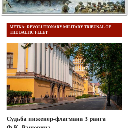
МЕТКА:
REVOLUTIONARY MILITARY TRIBUNAL OF
THE BALTIC FLEET
Судьба инженер-флагмана 3 ранга
Ф.К. Рашевича