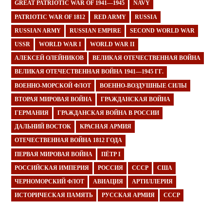
GREAT PATRIOTIC WAR OF 1941—1945
NAVY
PATRIOTIC WAR OF 1812
RED ARMY
RUSSIA
RUSSIAN ARMY
RUSSIAN EMPIRE
SECOND WORLD WAR
USSR
WORLD WAR I
WORLD WAR II
АЛЕКСЕЙ ОЛЕЙНИКОВ
ВЕЛИКАЯ ОТЕЧЕСТВЕННАЯ ВОЙНА
ВЕЛИКАЯ ОТЕЧЕСТВЕННАЯ ВОЙНА 1941—1945 ГГ.
ВОЕННО-МОРСКОЙ ФЛОТ
ВОЕННО-ВОЗДУШНЫЕ СИЛЫ
ВТОРАЯ МИРОВАЯ ВОЙНА
ГРАЖДАНСКАЯ ВОЙНА
ГЕРМАНИЯ
ГРАЖДАНСКАЯ ВОЙНА В РОССИИ
ДАЛЬНИЙ ВОСТОК
КРАСНАЯ АРМИЯ
ОТЕЧЕСТВЕННАЯ ВОЙНА 1812 ГОДА
ПЕРВАЯ МИРОВАЯ ВОЙНА
ПЁТР I
РОССИЙСКАЯ ИМПЕРИЯ
РОССИЯ
СССР
США
ЧЕРНОМОРСКИЙ ФЛОТ
АВИАЦИЯ
АРТИЛЛЕРИЯ
ИСТОРИЧЕСКАЯ ПАМЯТЬ
РУССКАЯ АРМИЯ
СССР