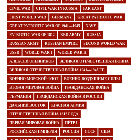
CIVIL WAR
CIVIL WAR IN RUSSIA
FAR EAST
FIRST WORLD WAR
GERMANY
GREAT PATRIOTIC WAR
GREAT PATRIOTIC WAR OF 1941—1945
NAVY
PATRIOTIC WAR OF 1812
RED ARMY
RUSSIA
RUSSIAN ARMY
RUSSIAN EMPIRE
SECOND WORLD WAR
USSR
WORLD WAR I
WORLD WAR II
АЛЕКСЕЙ ОЛЕЙНИКОВ
ВЕЛИКАЯ ОТЕЧЕСТВЕННАЯ ВОЙНА
ВЕЛИКАЯ ОТЕЧЕСТВЕННАЯ ВОЙНА 1941—1945 ГГ.
ВОЕННО-МОРСКОЙ ФЛОТ
ВОЕННО-ВОЗДУШНЫЕ СИЛЫ
ВТОРАЯ МИРОВАЯ ВОЙНА
ГРАЖДАНСКАЯ ВОЙНА
ГЕРМАНИЯ
ГРАЖДАНСКАЯ ВОЙНА В РОССИИ
ДАЛЬНИЙ ВОСТОК
КРАСНАЯ АРМИЯ
ОТЕЧЕСТВЕННАЯ ВОЙНА 1812 ГОДА
ПЕРВАЯ МИРОВАЯ ВОЙНА
ПЁТР I
РОССИЙСКАЯ ИМПЕРИЯ
РОССИЯ
СССР
США