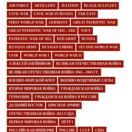
AIR FORCE
ARTILLERY
AVIATION
BLACK SEA FLEET
CIVIL WAR
CIVIL WAR IN RUSSIA
FAR EAST
FIRST WORLD WAR
GERMANY
GREAT PATRIOTIC WAR
GREAT PATRIOTIC WAR OF 1941—1945
NAVY
PATRIOTIC WAR OF 1812
RED ARMY
RUSSIA
RUSSIAN ARMY
RUSSIAN EMPIRE
SECOND WORLD WAR
USSR
WORLD WAR I
WORLD WAR II
АЛЕКСЕЙ ОЛЕЙНИКОВ
ВЕЛИКАЯ ОТЕЧЕСТВЕННАЯ ВОЙНА
ВЕЛИКАЯ ОТЕЧЕСТВЕННАЯ ВОЙНА 1941—1945 ГГ.
ВОЕННО-МОРСКОЙ ФЛОТ
ВОЕННО-ВОЗДУШНЫЕ СИЛЫ
ВТОРАЯ МИРОВАЯ ВОЙНА
ГРАЖДАНСКАЯ ВОЙНА
ГЕРМАНИЯ
ГРАЖДАНСКАЯ ВОЙНА В РОССИИ
ДАЛЬНИЙ ВОСТОК
КРАСНАЯ АРМИЯ
ОТЕЧЕСТВЕННАЯ ВОЙНА 1812 ГОДА
ПЕРВАЯ МИРОВАЯ ВОЙНА
ПЁТР I
РОССИЙСКАЯ ИМПЕРИЯ
РОССИЯ
СССР
США