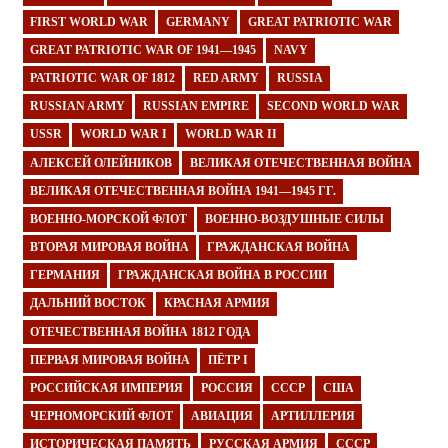
FIRST WORLD WAR
GERMANY
GREAT PATRIOTIC WAR
GREAT PATRIOTIC WAR OF 1941—1945
NAVY
PATRIOTIC WAR OF 1812
RED ARMY
RUSSIA
RUSSIAN ARMY
RUSSIAN EMPIRE
SECOND WORLD WAR
USSR
WORLD WAR I
WORLD WAR II
АЛЕКСЕЙ ОЛЕЙНИКОВ
ВЕЛИКАЯ ОТЕЧЕСТВЕННАЯ ВОЙНА
ВЕЛИКАЯ ОТЕЧЕСТВЕННАЯ ВОЙНА 1941—1945 ГГ.
ВОЕННО-МОРСКОЙ ФЛОТ
ВОЕННО-ВОЗДУШНЫЕ СИЛЫ
ВТОРАЯ МИРОВАЯ ВОЙНА
ГРАЖДАНСКАЯ ВОЙНА
ГЕРМАНИЯ
ГРАЖДАНСКАЯ ВОЙНА В РОССИИ
ДАЛЬНИЙ ВОСТОК
КРАСНАЯ АРМИЯ
ОТЕЧЕСТВЕННАЯ ВОЙНА 1812 ГОДА
ПЕРВАЯ МИРОВАЯ ВОЙНА
ПЁТР I
РОССИЙСКАЯ ИМПЕРИЯ
РОССИЯ
СССР
США
ЧЕРНОМОРСКИЙ ФЛОТ
АВИАЦИЯ
АРТИЛЛЕРИЯ
ИСТОРИЧЕСКАЯ ПАМЯТЬ
РУССКАЯ АРМИЯ
СССР