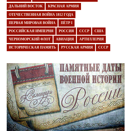
ДАЛЬНИЙ ВОСТОК
КРАСНАЯ АРМИЯ
ОТЕЧЕСТВЕННАЯ ВОЙНА 1812 ГОДА
ПЕРВАЯ МИРОВАЯ ВОЙНА
ПЁТР I
РОССИЙСКАЯ ИМПЕРИЯ
РОССИЯ
СССР
США
ЧЕРНОМОРСКИЙ ФЛОТ
АВИАЦИЯ
АРТИЛЛЕРИЯ
ИСТОРИЧЕСКАЯ ПАМЯТЬ
РУССКАЯ АРМИЯ
СССР