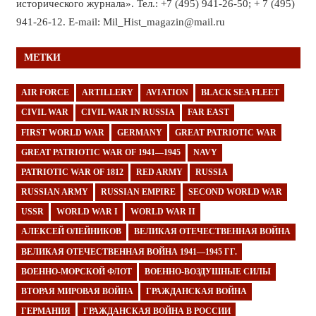
исторического журнала». Тел.: +7 (495) 941-26-50; + 7 (495)
941-26-12. E-mail: Mil_Hist_magazin@mail.ru
МЕТКИ
AIR FORCE
ARTILLERY
AVIATION
BLACK SEA FLEET
CIVIL WAR
CIVIL WAR IN RUSSIA
FAR EAST
FIRST WORLD WAR
GERMANY
GREAT PATRIOTIC WAR
GREAT PATRIOTIC WAR OF 1941—1945
NAVY
PATRIOTIC WAR OF 1812
RED ARMY
RUSSIA
RUSSIAN ARMY
RUSSIAN EMPIRE
SECOND WORLD WAR
USSR
WORLD WAR I
WORLD WAR II
АЛЕКСЕЙ ОЛЕЙНИКОВ
ВЕЛИКАЯ ОТЕЧЕСТВЕННАЯ ВОЙНА
ВЕЛИКАЯ ОТЕЧЕСТВЕННАЯ ВОЙНА 1941—1945 ГГ.
ВОЕННО-МОРСКОЙ ФЛОТ
ВОЕННО-ВОЗДУШНЫЕ СИЛЫ
ВТОРАЯ МИРОВАЯ ВОЙНА
ГРАЖДАНСКАЯ ВОЙНА
ГЕРМАНИЯ
ГРАЖДАНСКАЯ ВОЙНА В РОССИИ