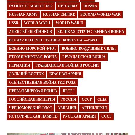
PATRIOTIC WAR OF 1812
RED ARMY
RUSSIA
RUSSIAN ARMY
RUSSIAN EMPIRE
SECOND WORLD WAR
USSR
WORLD WAR I
WORLD WAR II
АЛЕКСЕЙ ОЛЕЙНИКОВ
ВЕЛИКАЯ ОТЕЧЕСТВЕННАЯ ВОЙНА
ВЕЛИКАЯ ОТЕЧЕСТВЕННАЯ ВОЙНА 1941—1945 ГГ.
ВОЕННО-МОРСКОЙ ФЛОТ
ВОЕННО-ВОЗДУШНЫЕ СИЛЫ
ВТОРАЯ МИРОВАЯ ВОЙНА
ГРАЖДАНСКАЯ ВОЙНА
ГЕРМАНИЯ
ГРАЖДАНСКАЯ ВОЙНА В РОССИИ
ДАЛЬНИЙ ВОСТОК
КРАСНАЯ АРМИЯ
ОТЕЧЕСТВЕННАЯ ВОЙНА 1812 ГОДА
ПЕРВАЯ МИРОВАЯ ВОЙНА
ПЁТР I
РОССИЙСКАЯ ИМПЕРИЯ
РОССИЯ
СССР
США
ЧЕРНОМОРСКИЙ ФЛОТ
АВИАЦИЯ
АРТИЛЛЕРИЯ
ИСТОРИЧЕСКАЯ ПАМЯТЬ
РУССКАЯ АРМИЯ
СССР