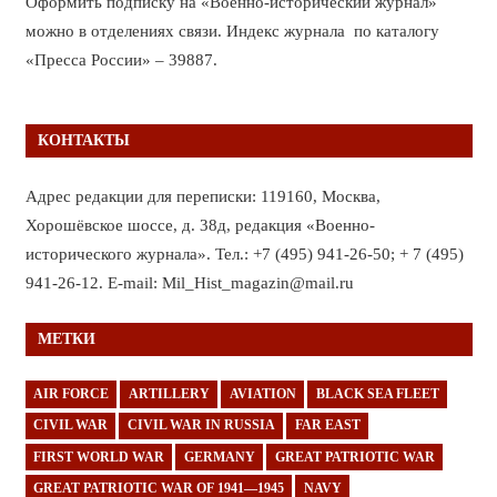
Оформить подписку на «Военно-исторический журнал»
можно в отделениях связи. Индекс журнала по каталогу
«Пресса России» – 39887.
КОНТАКТЫ
Адрес редакции для переписки: 119160, Москва,
Хорошёвское шоссе, д. 38д, редакция «Военно-
исторического журнала». Тел.: +7 (495) 941-26-50; + 7 (495)
941-26-12. E-mail: Mil_Hist_magazin@mail.ru
МЕТКИ
AIR FORCE
ARTILLERY
AVIATION
BLACK SEA FLEET
CIVIL WAR
CIVIL WAR IN RUSSIA
FAR EAST
FIRST WORLD WAR
GERMANY
GREAT PATRIOTIC WAR
GREAT PATRIOTIC WAR OF 1941—1945
NAVY