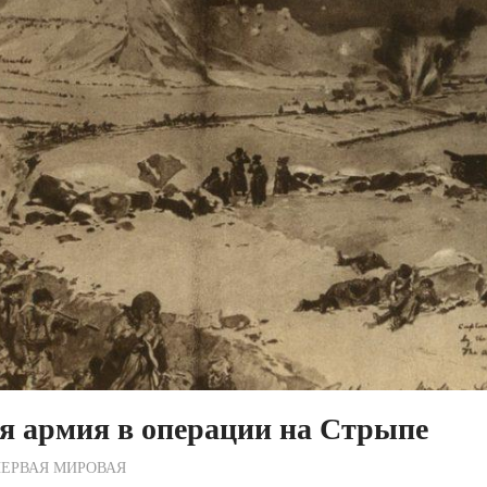
ая армия в операции на Стрыпе
ежурный по Редакции
ЕРВАЯ МИРОВАЯ