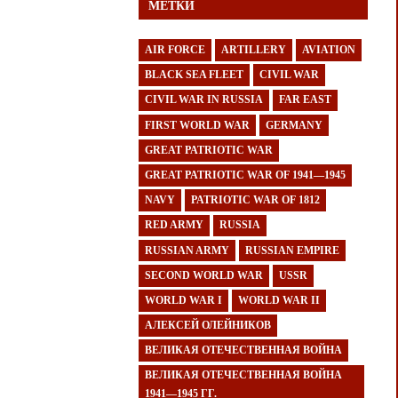
МЕТКИ
AIR FORCE
ARTILLERY
AVIATION
BLACK SEA FLEET
CIVIL WAR
CIVIL WAR IN RUSSIA
FAR EAST
FIRST WORLD WAR
GERMANY
GREAT PATRIOTIC WAR
GREAT PATRIOTIC WAR OF 1941—1945
NAVY
PATRIOTIC WAR OF 1812
RED ARMY
RUSSIA
RUSSIAN ARMY
RUSSIAN EMPIRE
SECOND WORLD WAR
USSR
WORLD WAR I
WORLD WAR II
АЛЕКСЕЙ ОЛЕЙНИКОВ
ВЕЛИКАЯ ОТЕЧЕСТВЕННАЯ ВОЙНА
ВЕЛИКАЯ ОТЕЧЕСТВЕННАЯ ВОЙНА
1941—1945 ГГ.