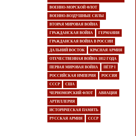
ВОЕННО-МОРСКОЙ ФЛОТ
ВОЕННО-ВОЗДУШНЫЕ СИЛЫ
ВТОРАЯ МИРОВАЯ ВОЙНА
ГРАЖДАНСКАЯ ВОЙНА
ГЕРМАНИЯ
ГРАЖДАНСКАЯ ВОЙНА В РОССИИ
ДАЛЬНИЙ ВОСТОК
КРАСНАЯ АРМИЯ
ОТЕЧЕСТВЕННАЯ ВОЙНА 1812 ГОДА
ПЕРВАЯ МИРОВАЯ ВОЙНА
ПЁТР I
РОССИЙСКАЯ ИМПЕРИЯ
РОССИЯ
СССР
США
ЧЕРНОМОРСКИЙ ФЛОТ
АВИАЦИЯ
АРТИЛЛЕРИЯ
ИСТОРИЧЕСКАЯ ПАМЯТЬ
РУССКАЯ АРМИЯ
СССР