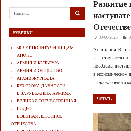
Развитие 
Поиск
наступате
ПОИСК
для:
Отечеств
РУБРИКИ
03/06/2026
Д
50 ЛЕТ ПОЛИТУЧИЛИЩАМ
Аннотация. В ста
АНОНС
развития отечеств
АРМИЯ И КУЛЬТУРА
проблемы наступл
АРМИЯ И ОБЩЕСТВО
в экономическом 
АРХИВ ЖУРНАЛА
штабов, боевого м
БЕЗ СРОКА ДАВНОСТИ
В ЗАРУБЕЖНЫХ АРМИЯХ
ЧИТАТЬ
ВЕЛИКАЯ ОТЕЧЕСТВЕННАЯ
ВИДЕО
ВОЕННАЯ ЛЕТОПИСЬ
ОТЕЧЕСТВА