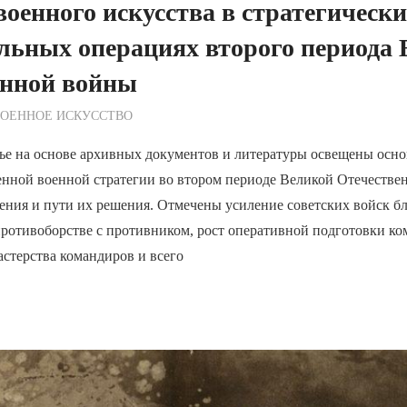
военного искусства в стратегическ
льных операциях второго периода
енной войны
ежурный по Редакции
ВОЕННОЕ ИСКУССТВО
тье на основе архивных документов и литературы освещены осн
енной военной стратегии во втором периоде Великой Отечестве
ения и пути их решения. Отмечены усиление советских войск б
противоборстве с противником, рост оперативной подготовки к
астерства командиров и всего