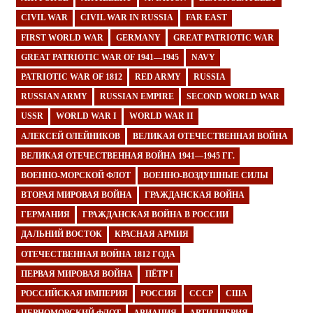
CIVIL WAR
CIVIL WAR IN RUSSIA
FAR EAST
FIRST WORLD WAR
GERMANY
GREAT PATRIOTIC WAR
GREAT PATRIOTIC WAR OF 1941—1945
NAVY
PATRIOTIC WAR OF 1812
RED ARMY
RUSSIA
RUSSIAN ARMY
RUSSIAN EMPIRE
SECOND WORLD WAR
USSR
WORLD WAR I
WORLD WAR II
АЛЕКСЕЙ ОЛЕЙНИКОВ
ВЕЛИКАЯ ОТЕЧЕСТВЕННАЯ ВОЙНА
ВЕЛИКАЯ ОТЕЧЕСТВЕННАЯ ВОЙНА 1941—1945 ГГ.
ВОЕННО-МОРСКОЙ ФЛОТ
ВОЕННО-ВОЗДУШНЫЕ СИЛЫ
ВТОРАЯ МИРОВАЯ ВОЙНА
ГРАЖДАНСКАЯ ВОЙНА
ГЕРМАНИЯ
ГРАЖДАНСКАЯ ВОЙНА В РОССИИ
ДАЛЬНИЙ ВОСТОК
КРАСНАЯ АРМИЯ
ОТЕЧЕСТВЕННАЯ ВОЙНА 1812 ГОДА
ПЕРВАЯ МИРОВАЯ ВОЙНА
ПЁТР I
РОССИЙСКАЯ ИМПЕРИЯ
РОССИЯ
СССР
США