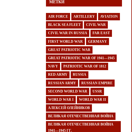
МЕТКИ
AIR FORCE
ARTILLERY
AVIATION
BLACK SEA FLEET
CIVIL WAR
CIVIL WAR IN RUSSIA
FAR EAST
FIRST WORLD WAR
GERMANY
GREAT PATRIOTIC WAR
GREAT PATRIOTIC WAR OF 1941—1945
NAVY
PATRIOTIC WAR OF 1812
RED ARMY
RUSSIA
RUSSIAN ARMY
RUSSIAN EMPIRE
SECOND WORLD WAR
USSR
WORLD WAR I
WORLD WAR II
АЛЕКСЕЙ ОЛЕЙНИКОВ
ВЕЛИКАЯ ОТЕЧЕСТВЕННАЯ ВОЙНА
ВЕЛИКАЯ ОТЕЧЕСТВЕННАЯ ВОЙНА
1941—1945 ГГ.