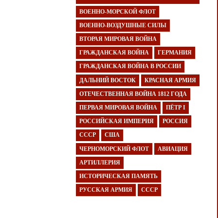
ВОЕННО-МОРСКОЙ ФЛОТ
ВОЕННО-ВОЗДУШНЫЕ СИЛЫ
ВТОРАЯ МИРОВАЯ ВОЙНА
ГРАЖДАНСКАЯ ВОЙНА
ГЕРМАНИЯ
ГРАЖДАНСКАЯ ВОЙНА В РОССИИ
ДАЛЬНИЙ ВОСТОК
КРАСНАЯ АРМИЯ
ОТЕЧЕСТВЕННАЯ ВОЙНА 1812 ГОДА
ПЕРВАЯ МИРОВАЯ ВОЙНА
ПЁТР I
РОССИЙСКАЯ ИМПЕРИЯ
РОССИЯ
СССР
США
ЧЕРНОМОРСКИЙ ФЛОТ
АВИАЦИЯ
АРТИЛЛЕРИЯ
ИСТОРИЧЕСКАЯ ПАМЯТЬ
РУССКАЯ АРМИЯ
СССР