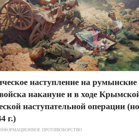
ческое наступление на румынские
войска накануне и в ходе Крымско
еской наступательной операции (но
4 г.)
ежурный по Редакции
ИНФОРМАЦИОННОЕ ПРОТИВОБОРСТВО