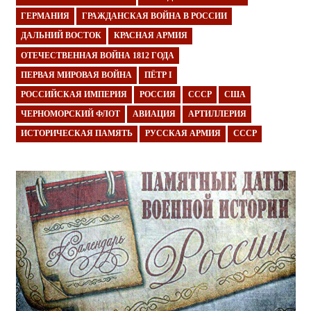
ГЕРМАНИЯ
ГРАЖДАНСКАЯ ВОЙНА В РОССИИ
ДАЛЬНИЙ ВОСТОК
КРАСНАЯ АРМИЯ
ОТЕЧЕСТВЕННАЯ ВОЙНА 1812 ГОДА
ПЕРВАЯ МИРОВАЯ ВОЙНА
ПЁТР I
РОССИЙСКАЯ ИМПЕРИЯ
РОССИЯ
СССР
США
ЧЕРНОМОРСКИЙ ФЛОТ
АВИАЦИЯ
АРТИЛЛЕРИЯ
ИСТОРИЧЕСКАЯ ПАМЯТЬ
РУССКАЯ АРМИЯ
СССР