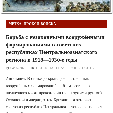
МЕТКА:
ПРОКСИ-ВОЙСКА
Борьба с незаконными вооружёнными
формированиями в советских
республиках Центральноазиатского
региона в 1918—1930-е годы
04/07/2026
Дежурный по Редакции
НАЦИОНАЛЬНАЯ БЕЗОПАСНОСТЬ
Аннотация. В статье раскрыта роль незаконных
вооружённых формирований — басмачества как
«пушечного мяса» прокси-войн (войн чужими руками)
Османской империи, затем Британии за отторжение
советских республик Центральноазиатского региона от