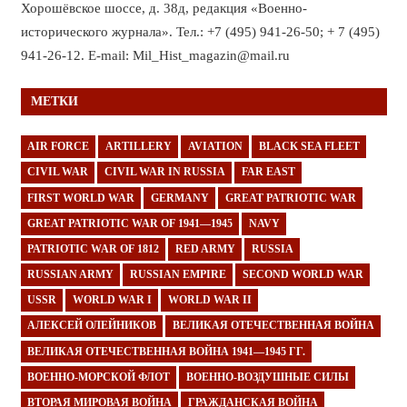
Хорошёвское шоссе, д. 38д, редакция «Военно-
исторического журнала». Тел.: +7 (495) 941-26-50; + 7 (495)
941-26-12. E-mail: Mil_Hist_magazin@mail.ru
МЕТКИ
AIR FORCE
ARTILLERY
AVIATION
BLACK SEA FLEET
CIVIL WAR
CIVIL WAR IN RUSSIA
FAR EAST
FIRST WORLD WAR
GERMANY
GREAT PATRIOTIC WAR
GREAT PATRIOTIC WAR OF 1941—1945
NAVY
PATRIOTIC WAR OF 1812
RED ARMY
RUSSIA
RUSSIAN ARMY
RUSSIAN EMPIRE
SECOND WORLD WAR
USSR
WORLD WAR I
WORLD WAR II
АЛЕКСЕЙ ОЛЕЙНИКОВ
ВЕЛИКАЯ ОТЕЧЕСТВЕННАЯ ВОЙНА
ВЕЛИКАЯ ОТЕЧЕСТВЕННАЯ ВОЙНА 1941—1945 ГГ.
ВОЕННО-МОРСКОЙ ФЛОТ
ВОЕННО-ВОЗДУШНЫЕ СИЛЫ
ВТОРАЯ МИРОВАЯ ВОЙНА
ГРАЖДАНСКАЯ ВОЙНА