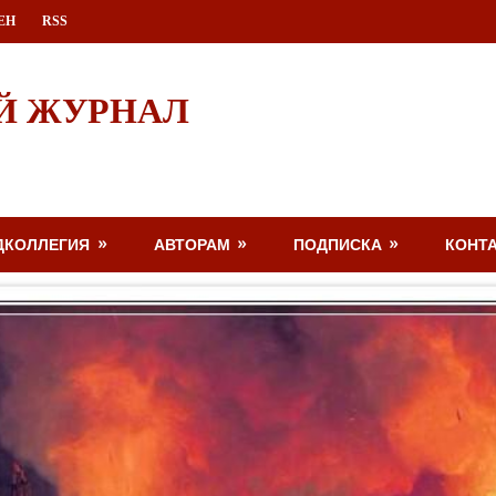
ЕН
RSS
Й ЖУРНАЛ
ДКОЛЛЕГИЯ
АВТОРАМ
ПОДПИСКА
КОНТ