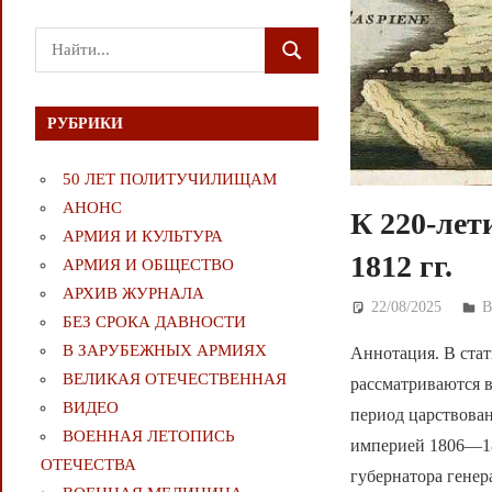
Поиск
ПОИСК
для:
РУБРИКИ
50 ЛЕТ ПОЛИТУЧИЛИЩАМ
АНОНС
К 220-лет
АРМИЯ И КУЛЬТУРА
1812 гг.
АРМИЯ И ОБЩЕСТВО
АРХИВ ЖУРНАЛА
22/08/2025
Д
БЕЗ СРОКА ДАВНОСТИ
В ЗАРУБЕЖНЫХ АРМИЯХ
Аннотация. В ста
ВЕЛИКАЯ ОТЕЧЕСТВЕННАЯ
рассматриваются 
ВИДЕО
период царствова
ВОЕННАЯ ЛЕТОПИСЬ
империей 1806—18
ОТЕЧЕСТВА
губернатора генер