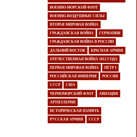
ВОЕННО-МОРСКОЙ ФЛОТ
ВОЕННО-ВОЗДУШНЫЕ СИЛЫ
ВТОРАЯ МИРОВАЯ ВОЙНА
ГРАЖДАНСКАЯ ВОЙНА
ГЕРМАНИЯ
ГРАЖДАНСКАЯ ВОЙНА В РОССИИ
ДАЛЬНИЙ ВОСТОК
КРАСНАЯ АРМИЯ
ОТЕЧЕСТВЕННАЯ ВОЙНА 1812 ГОДА
ПЕРВАЯ МИРОВАЯ ВОЙНА
ПЁТР I
РОССИЙСКАЯ ИМПЕРИЯ
РОССИЯ
СССР
США
ЧЕРНОМОРСКИЙ ФЛОТ
АВИАЦИЯ
АРТИЛЛЕРИЯ
ИСТОРИЧЕСКАЯ ПАМЯТЬ
РУССКАЯ АРМИЯ
СССР