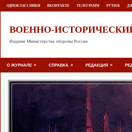
Перейти
ОДНОКЛАССНИКИ
ВКОНТАКТЕ
ТЕЛЕГРАММ
РУТЮБ
ДЗ
к
содержимому
ВОЕННО-ИСТОРИЧЕСКИ
Издание Министерства обороны России
О ЖУРНАЛЕ
СПРАВКА
РЕДАКЦИЯ
РЕ