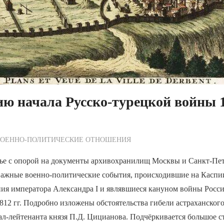
ию начала Русско-турецкой войны
ежурный по Редакции
ВОЕННО-ПОЛИТИЧЕСКИE ОТНОШЕНИЯ
тье с опорой на документы архивохранилищ Москвы и Санкт-Пе
важные военно-политические события, происходившие на Каспи
ния императора Александра I и являвшиеся кануном войны Росс
12 гг. Подробно изложены обстоятельства гибели астраханског
ал-лейтенанта князя П.Д. Цицианова. Подчёркивается большое с