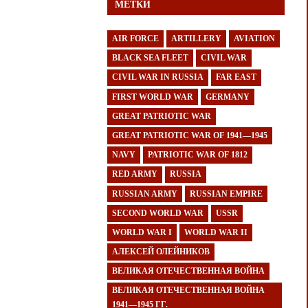
МЕТКИ
AIR FORCE
ARTILLERY
AVIATION
BLACK SEA FLEET
CIVIL WAR
CIVIL WAR IN RUSSIA
FAR EAST
FIRST WORLD WAR
GERMANY
GREAT PATRIOTIC WAR
GREAT PATRIOTIC WAR OF 1941—1945
NAVY
PATRIOTIC WAR OF 1812
RED ARMY
RUSSIA
RUSSIAN ARMY
RUSSIAN EMPIRE
SECOND WORLD WAR
USSR
WORLD WAR I
WORLD WAR II
АЛЕКСЕЙ ОЛЕЙНИКОВ
ВЕЛИКАЯ ОТЕЧЕСТВЕННАЯ ВОЙНА
ВЕЛИКАЯ ОТЕЧЕСТВЕННАЯ ВОЙНА
1941—1945 ГГ.