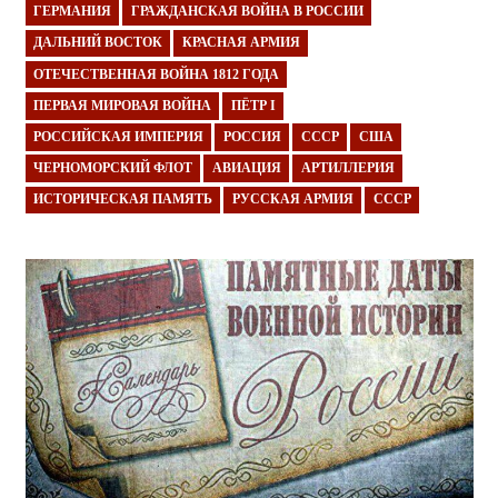
ГЕРМАНИЯ
ГРАЖДАНСКАЯ ВОЙНА В РОССИИ
ДАЛЬНИЙ ВОСТОК
КРАСНАЯ АРМИЯ
ОТЕЧЕСТВЕННАЯ ВОЙНА 1812 ГОДА
ПЕРВАЯ МИРОВАЯ ВОЙНА
ПЁТР I
РОССИЙСКАЯ ИМПЕРИЯ
РОССИЯ
СССР
США
ЧЕРНОМОРСКИЙ ФЛОТ
АВИАЦИЯ
АРТИЛЛЕРИЯ
ИСТОРИЧЕСКАЯ ПАМЯТЬ
РУССКАЯ АРМИЯ
СССР