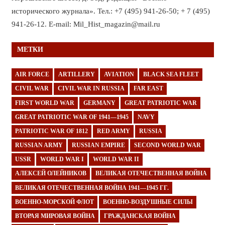
исторического журнала». Тел.: +7 (495) 941-26-50; + 7 (495)
941-26-12. E-mail: Mil_Hist_magazin@mail.ru
МЕТКИ
AIR FORCE
ARTILLERY
AVIATION
BLACK SEA FLEET
CIVIL WAR
CIVIL WAR IN RUSSIA
FAR EAST
FIRST WORLD WAR
GERMANY
GREAT PATRIOTIC WAR
GREAT PATRIOTIC WAR OF 1941—1945
NAVY
PATRIOTIC WAR OF 1812
RED ARMY
RUSSIA
RUSSIAN ARMY
RUSSIAN EMPIRE
SECOND WORLD WAR
USSR
WORLD WAR I
WORLD WAR II
АЛЕКСЕЙ ОЛЕЙНИКОВ
ВЕЛИКАЯ ОТЕЧЕСТВЕННАЯ ВОЙНА
ВЕЛИКАЯ ОТЕЧЕСТВЕННАЯ ВОЙНА 1941—1945 ГГ.
ВОЕННО-МОРСКОЙ ФЛОТ
ВОЕННО-ВОЗДУШНЫЕ СИЛЫ
ВТОРАЯ МИРОВАЯ ВОЙНА
ГРАЖДАНСКАЯ ВОЙНА