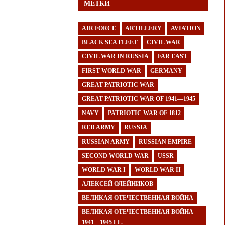
МЕТКИ
AIR FORCE
ARTILLERY
AVIATION
BLACK SEA FLEET
CIVIL WAR
CIVIL WAR IN RUSSIA
FAR EAST
FIRST WORLD WAR
GERMANY
GREAT PATRIOTIC WAR
GREAT PATRIOTIC WAR OF 1941—1945
NAVY
PATRIOTIC WAR OF 1812
RED ARMY
RUSSIA
RUSSIAN ARMY
RUSSIAN EMPIRE
SECOND WORLD WAR
USSR
WORLD WAR I
WORLD WAR II
АЛЕКСЕЙ ОЛЕЙНИКОВ
ВЕЛИКАЯ ОТЕЧЕСТВЕННАЯ ВОЙНА
ВЕЛИКАЯ ОТЕЧЕСТВЕННАЯ ВОЙНА
1941—1945 ГГ.