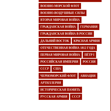
ВОЕННО-МОРСКОЙ ФЛОТ
ВОЕННО-ВОЗДУШНЫЕ СИЛЫ
ВТОРАЯ МИРОВАЯ ВОЙНА
ГРАЖДАНСКАЯ ВОЙНА
ГЕРМАНИЯ
ГРАЖДАНСКАЯ ВОЙНА В РОССИИ
ДАЛЬНИЙ ВОСТОК
КРАСНАЯ АРМИЯ
ОТЕЧЕСТВЕННАЯ ВОЙНА 1812 ГОДА
ПЕРВАЯ МИРОВАЯ ВОЙНА
ПЁТР I
РОССИЙСКАЯ ИМПЕРИЯ
РОССИЯ
СССР
США
ЧЕРНОМОРСКИЙ ФЛОТ
АВИАЦИЯ
АРТИЛЛЕРИЯ
ИСТОРИЧЕСКАЯ ПАМЯТЬ
РУССКАЯ АРМИЯ
СССР