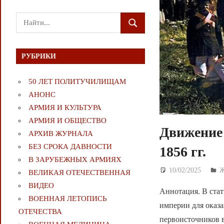
Поиск
ПОИСК
для:
РУБРИКИ
50 ЛЕТ ПОЛИТУЧИЛИЩАМ
АНОНС
АРМИЯ И КУЛЬТУРА
АРМИЯ И ОБЩЕСТВО
Движение
АРХИВ ЖУРНАЛА
БЕЗ СРОКА ДАВНОСТИ
1856 гг.
В ЗАРУБЕЖНЫХ АРМИЯХ
10/02/2025
Д
ВЕЛИКАЯ ОТЕЧЕСТВЕННАЯ
ВИДЕО
Аннотация. В стат
ВОЕННАЯ ЛЕТОПИСЬ
империи для оказ
ОТЕЧЕСТВА
первоисточников в