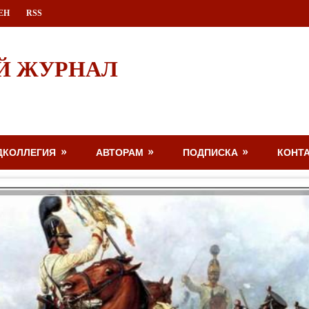
ЕН
RSS
Й ЖУРНАЛ
ДКОЛЛЕГИЯ
АВТОРАМ
ПОДПИСКА
КОНТ