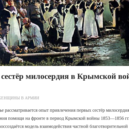
 сестёр милосердия в Крымской во
ежурный по Редакции
ЖЕНЩИНЫ В АРМИИ
ье рассматривается опыт привлечения первых сестёр милосерди
ания помощи на фронте в период Крымской войны 1853—1856 гг.
оссоздаётся модель взаимодействия частной благотворительной