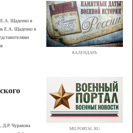
 Е.А. Щаденко в
ь Е.А. Щаденко в
едставителями
ак
КАЛЕНДАРЬ
ского
 Д.Р. Чуракова
MILPORTAL.RU