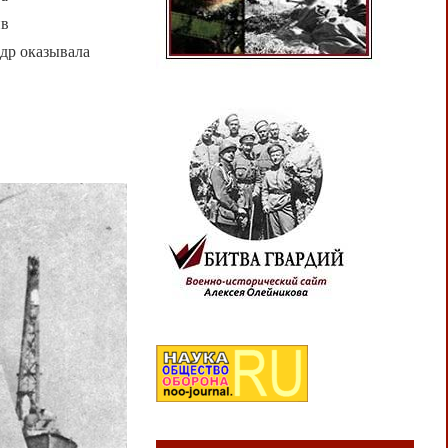
ив
едр оказывала