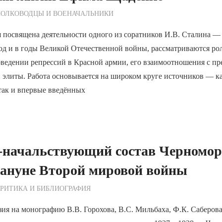
ежурный по Редакции
ПОЛКОВОДЦЫ И ВОЕНАЧАЛЬНИКИ
 посвящена деятельности одного из соратников И.В. Сталина —
д и в годы Великой Отечественной войны, рассматриваются рол
оведении репрессий в Красной армии, его взаимоотношения с пр
 элиты. Работа основывается на широком круге источников — к
так и впервые введённых
-начальствующий состав Черномор
кануне Второй мировой войны
ежурный по Редакции
РИТИКА И БИБЛИОГРАФИЯ
ия на монографию В.В. Горохова, В.С. Мильбаха, Ф.К. Саберова,