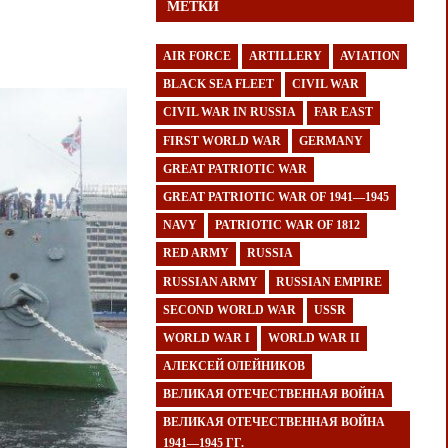
МЕТКИ
AIR FORCE
ARTILLERY
AVIATION
BLACK SEA FLEET
CIVIL WAR
CIVIL WAR IN RUSSIA
FAR EAST
FIRST WORLD WAR
GERMANY
GREAT PATRIOTIC WAR
GREAT PATRIOTIC WAR OF 1941—1945
NAVY
PATRIOTIC WAR OF 1812
RED ARMY
RUSSIA
RUSSIAN ARMY
RUSSIAN EMPIRE
SECOND WORLD WAR
USSR
WORLD WAR I
WORLD WAR II
АЛЕКСЕЙ ОЛЕЙНИКОВ
ВЕЛИКАЯ ОТЕЧЕСТВЕННАЯ ВОЙНА
ВЕЛИКАЯ ОТЕЧЕСТВЕННАЯ ВОЙНА
1941—1945 ГГ.