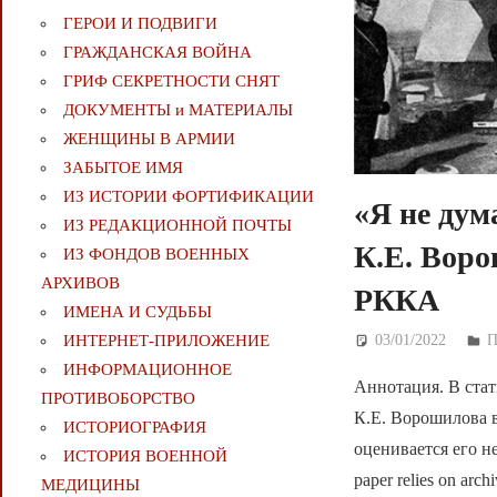
ГЕРОИ И ПОДВИГИ
ГРАЖДАНСКАЯ ВОЙНА
ГРИФ СЕКРЕТНОСТИ СНЯТ
ДОКУМЕНТЫ и МАТЕРИАЛЫ
ЖЕНЩИНЫ В АРМИИ
ЗАБЫТОЕ ИМЯ
ИЗ ИСТОРИИ ФОРТИФИКАЦИИ
«Я не дум
ИЗ РЕДАКЦИОННОЙ ПОЧТЫ
К.Е. Воро
ИЗ ФОНДОВ ВОЕННЫХ
АРХИВОВ
РККА
ИМЕНА И СУДЬБЫ
ИНТЕРНЕТ-ПРИЛОЖЕНИЕ
03/01/2022
Д
ИНФОРМАЦИОННОЕ
Аннотация. В стат
ПРОТИВОБОРСТВО
К.Е. Ворошилова в
ИСТОРИОГРАФИЯ
оценивается его н
ИСТОРИЯ ВОЕННОЙ
paper relies on arch
МЕДИЦИНЫ