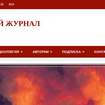
ЕН
RSS
Й ЖУРНАЛ
ДКОЛЛЕГИЯ
АВТОРАМ
ПОДПИСКА
КОНТ