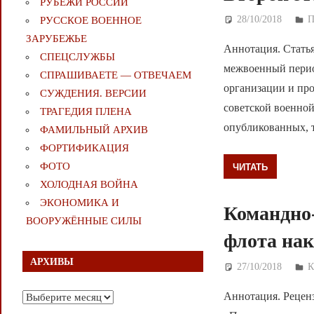
РУБЕЖИ РОССИИ
28/10/2018
Д
РУССКОЕ ВОЕННОЕ
ЗАРУБЕЖЬЕ
Аннотация. Статья
СПЕЦСЛУЖБЫ
межвоенный перио
СПРАШИВАЕТЕ — ОТВЕЧАЕМ
организации и пр
СУЖДЕНИЯ. ВЕРСИИ
советской военной
ТРАГЕДИЯ ПЛЕНА
опубликованных, 
ФАМИЛЬНЫЙ АРХИВ
ФОРТИФИКАЦИЯ
ФОТО
ЧИТАТЬ
ХОЛОДНАЯ ВОЙНА
ЭКОНОМИКА И
Командно
ВООРУЖЁННЫЕ СИЛЫ
флота на
АРХИВЫ
27/10/2018
Д
К
Аннотация. Реценз
Архивы