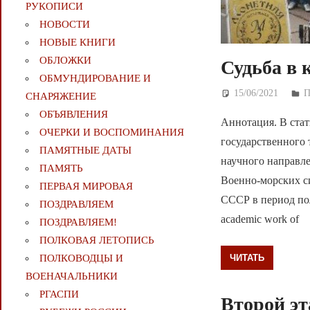
РУКОПИСИ
НОВОСТИ
НОВЫЕ КНИГИ
ОБЛОЖКИ
Судьба в 
ОБМУНДИРОВАНИЕ И
15/06/2021
Д
П
СНАРЯЖЕНИЕ
ОБЪЯВЛЕНИЯ
Аннотация. В стат
ОЧЕРКИ И ВОСПОМИНАНИЯ
государственного 
ПАМЯТНЫЕ ДАТЫ
научного направл
ПАМЯТЬ
Военно-морских си
ПЕРВАЯ МИРОВАЯ
СССР в период пол
ПОЗДРАВЛЯЕМ
academic work of
ПОЗДРАВЛЯЕМ!
ПОЛКОВАЯ ЛЕТОПИСЬ
ЧИТАТЬ
ПОЛКОВОДЦЫ И
ВОЕНАЧАЛЬНИКИ
РГАСПИ
Второй э