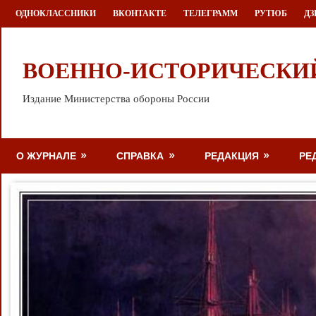
Перейти
ОДНОКЛАССНИКИ
ВКОНТАКТЕ
ТЕЛЕГРАММ
РУТЮБ
ДЗ
к
содержимому
ВОЕННО-ИСТОРИЧЕСКИ
Издание Министерства обороны России
О ЖУРНАЛЕ
СПРАВКА
РЕДАКЦИЯ
РЕ