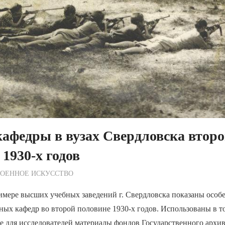
афедры в вузах Свердловска втор
1930-х годов
ежурный по Редакции
ВОЕННОЕ ИСКУССТВО
имере высших учебных заведений г. Свердловска показаны особ
ных кафедр во второй половине 1930-х годов. Использованы в т
е для исследователей материалы фондов Государственного архи