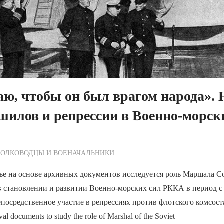
аю, чтобы он был врагом народа».
шилов и репрессии в Военно-морск
ежурный по Редакции
ПОЛКОВОДЦЫ И ВОЕНАЧАЛЬНИКИ
ье на основе архивных документов исследуется роль Маршала С
 становлении и развитии Военно-морских сил РККА в период с 
епосредственное участие в репрессиях против флотского комсост
ival documents to study the role of Marshal of the Soviet