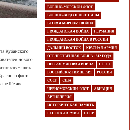
ВОЕННО-МОРСКОЙ ФЛОТ
ВОЕННО-ВОЗДУШНЫЕ СИЛЫ
ВТОРАЯ МИРОВАЯ ВОЙНА
ГРАЖДАНСКАЯ ВОЙНА
ГЕРМАНИЯ
ГРАЖДАНСКАЯ ВОЙНА В РОССИИ
ДАЛЬНИЙ ВОСТОК
КРАСНАЯ АРМИЯ
нта Кубанского
ОТЕЧЕСТВЕННАЯ ВОЙНА 1812 ГОДА
нователей нового
ПЕРВАЯ МИРОВАЯ ВОЙНА
ПЁТР I
 военнослужащих
РОССИЙСКАЯ ИМПЕРИЯ
РОССИЯ
Красного флота
СССР
США
he life and
ЧЕРНОМОРСКИЙ ФЛОТ
АВИАЦИЯ
АРТИЛЛЕРИЯ
ИСТОРИЧЕСКАЯ ПАМЯТЬ
РУССКАЯ АРМИЯ
СССР