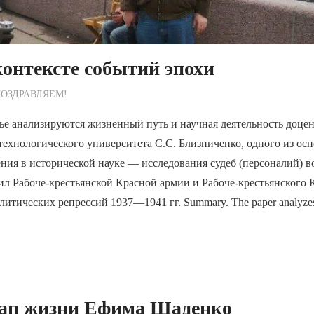
контексте событий эпохи
ежурный по Редакции
ОЗДРАВЛЯЕМ!
ье анализируются жизненный путь и научная деятельность доце
технологического университета С.С. Близниченко, одного из ос
ения в исторической науке — исследования судеб (персоналий)
л Рабоче-крестьянской Красной армии и Рабоче-крестьянского 
итических репрессий 1937—1941 гг. Summary. The paper analyzes t
тап жизни Ефима Щаденко