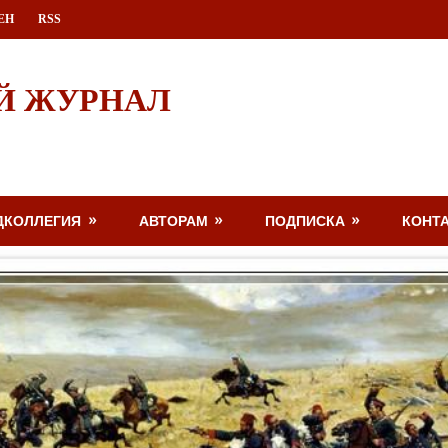
ЕН
RSS
Й ЖУРНАЛ
ДКОЛЛЕГИЯ
АВТОРАМ
ПОДПИСКА
КОНТ