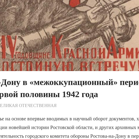
-Дону в «межоккупационный» пери
рвой половины 1942 года
ежурный по Редакции
ВЕЛИКАЯ ОТЕЧЕСТВЕННАЯ
ье на основе впервые вводимых в научный оборот документов, 
ции новейшей истории Ростовской области, и других архивных 
еятельность городского комитета обороны Ростова-на-Дону в пе