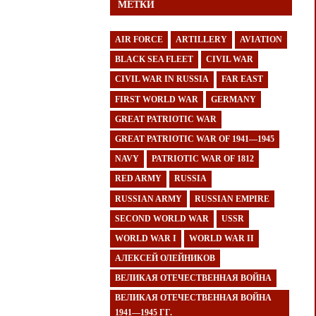
МЕТКИ
AIR FORCE
ARTILLERY
AVIATION
BLACK SEA FLEET
CIVIL WAR
CIVIL WAR IN RUSSIA
FAR EAST
FIRST WORLD WAR
GERMANY
GREAT PATRIOTIC WAR
GREAT PATRIOTIC WAR OF 1941—1945
NAVY
PATRIOTIC WAR OF 1812
RED ARMY
RUSSIA
RUSSIAN ARMY
RUSSIAN EMPIRE
SECOND WORLD WAR
USSR
WORLD WAR I
WORLD WAR II
АЛЕКСЕЙ ОЛЕЙНИКОВ
ВЕЛИКАЯ ОТЕЧЕСТВЕННАЯ ВОЙНА
ВЕЛИКАЯ ОТЕЧЕСТВЕННАЯ ВОЙНА
1941—1945 ГГ.