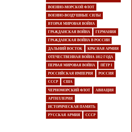
ВОЕННО-МОРСКОЙ ФЛОТ
ВОЕННО-ВОЗДУШНЫЕ СИЛЫ
ВТОРАЯ МИРОВАЯ ВОЙНА
ГРАЖДАНСКАЯ ВОЙНА
ГЕРМАНИЯ
ГРАЖДАНСКАЯ ВОЙНА В РОССИИ
ДАЛЬНИЙ ВОСТОК
КРАСНАЯ АРМИЯ
ОТЕЧЕСТВЕННАЯ ВОЙНА 1812 ГОДА
ПЕРВАЯ МИРОВАЯ ВОЙНА
ПЁТР I
РОССИЙСКАЯ ИМПЕРИЯ
РОССИЯ
СССР
США
ЧЕРНОМОРСКИЙ ФЛОТ
АВИАЦИЯ
АРТИЛЛЕРИЯ
ИСТОРИЧЕСКАЯ ПАМЯТЬ
РУССКАЯ АРМИЯ
СССР