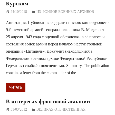
Курском
24/10/2018
Дежурный по Редакции
ИЗ ФОНДОВ ВОЕННЫХ АРХИВОВ
Аннотация. Публикация содержит письмо командующего
9-й немецкой армией генерал-полковника В. Моделя от
25 апреля 1943 года с оценкой обстановки в её полосе и
состояния войск армии перед началом наступательной
операции «Цитадель». Документ (находящийся в
Федеральном военном архиве Федеративной Республики
Германия) снабжён пояснениями. Summary. The publication
contains a letter from the commander of the
ЧИТАТЬ
В интересах фронтовой авиации
31/03/2012
Дежурный по Редакции
ВЕЛИКАЯ ОТЕЧЕСТВЕННАЯ