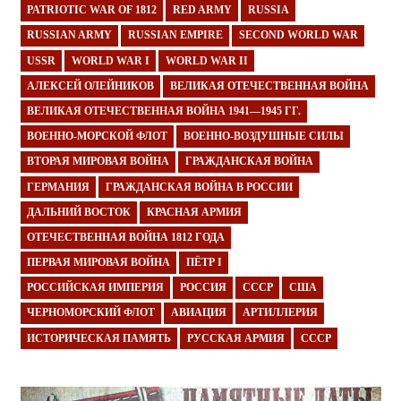
PATRIOTIC WAR OF 1812
RED ARMY
RUSSIA
RUSSIAN ARMY
RUSSIAN EMPIRE
SECOND WORLD WAR
USSR
WORLD WAR I
WORLD WAR II
АЛЕКСЕЙ ОЛЕЙНИКОВ
ВЕЛИКАЯ ОТЕЧЕСТВЕННАЯ ВОЙНА
ВЕЛИКАЯ ОТЕЧЕСТВЕННАЯ ВОЙНА 1941—1945 ГГ.
ВОЕННО-МОРСКОЙ ФЛОТ
ВОЕННО-ВОЗДУШНЫЕ СИЛЫ
ВТОРАЯ МИРОВАЯ ВОЙНА
ГРАЖДАНСКАЯ ВОЙНА
ГЕРМАНИЯ
ГРАЖДАНСКАЯ ВОЙНА В РОССИИ
ДАЛЬНИЙ ВОСТОК
КРАСНАЯ АРМИЯ
ОТЕЧЕСТВЕННАЯ ВОЙНА 1812 ГОДА
ПЕРВАЯ МИРОВАЯ ВОЙНА
ПЁТР I
РОССИЙСКАЯ ИМПЕРИЯ
РОССИЯ
СССР
США
ЧЕРНОМОРСКИЙ ФЛОТ
АВИАЦИЯ
АРТИЛЛЕРИЯ
ИСТОРИЧЕСКАЯ ПАМЯТЬ
РУССКАЯ АРМИЯ
СССР