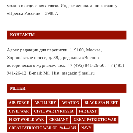
можно в отделениях связи. Индекс журнала по каталогу
«Пресса России» – 39887.
КОНТАКТЫ
Адрес редакции для переписки: 119160, Москва,
Хорошёвское шоссе, д. 38д, редакция «Военно-
исторического журнала». Тел.: +7 (495) 941-26-50; + 7 (495)
941-26-12. E-mail: Mil_Hist_magazin@mail.ru
МЕТКИ
AIR FORCE
ARTILLERY
AVIATION
BLACK SEA FLEET
CIVIL WAR
CIVIL WAR IN RUSSIA
FAR EAST
FIRST WORLD WAR
GERMANY
GREAT PATRIOTIC WAR
GREAT PATRIOTIC WAR OF 1941—1945
NAVY