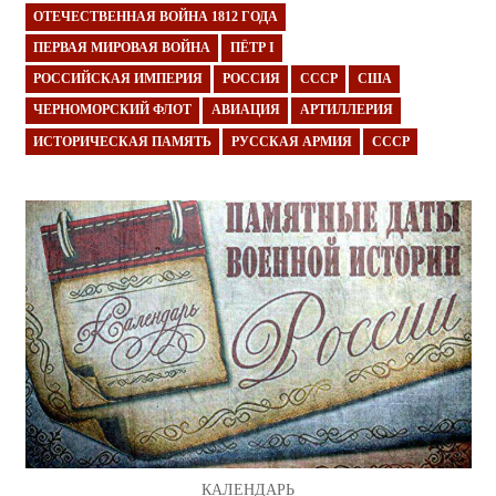
ОТЕЧЕСТВЕННАЯ ВОЙНА 1812 ГОДА
ПЕРВАЯ МИРОВАЯ ВОЙНА
ПЁТР I
РОССИЙСКАЯ ИМПЕРИЯ
РОССИЯ
СССР
США
ЧЕРНОМОРСКИЙ ФЛОТ
АВИАЦИЯ
АРТИЛЛЕРИЯ
ИСТОРИЧЕСКАЯ ПАМЯТЬ
РУССКАЯ АРМИЯ
СССР
КАЛЕНДАРЬ