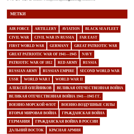
МЕТКИ
AIR FORCE
ARTILLERY
AVIATION
BLACK SEA FLEET
CIVIL WAR
CIVIL WAR IN RUSSIA
FAR EAST
FIRST WORLD WAR
GERMANY
GREAT PATRIOTIC WAR
GREAT PATRIOTIC WAR OF 1941—1945
NAVY
PATRIOTIC WAR OF 1812
RED ARMY
RUSSIA
RUSSIAN ARMY
RUSSIAN EMPIRE
SECOND WORLD WAR
USSR
WORLD WAR I
WORLD WAR II
АЛЕКСЕЙ ОЛЕЙНИКОВ
ВЕЛИКАЯ ОТЕЧЕСТВЕННАЯ ВОЙНА
ВЕЛИКАЯ ОТЕЧЕСТВЕННАЯ ВОЙНА 1941—1945 ГГ.
ВОЕННО-МОРСКОЙ ФЛОТ
ВОЕННО-ВОЗДУШНЫЕ СИЛЫ
ВТОРАЯ МИРОВАЯ ВОЙНА
ГРАЖДАНСКАЯ ВОЙНА
ГЕРМАНИЯ
ГРАЖДАНСКАЯ ВОЙНА В РОССИИ
ДАЛЬНИЙ ВОСТОК
КРАСНАЯ АРМИЯ