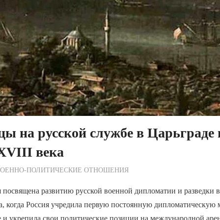
ы на русской службе в Царьграде 
XVIII века
ежурный по Редакции
ВОЕННО-ПОЛИТИЧЕСКИE ОТНОШЕНИЯ
я посвящена развитию русской военной дипломатии и разведки 
ка, когда Россия учредила первую постоянную дипломатическую
 и укрепила свои политические позиции на международной арен