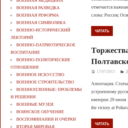
ВОЕННАЯ МЕДИЦИНА
отмечается важная
ВОЕННАЯ РАЗВЕДКА
слова: Россия; Ос
ВОЕННАЯ РЕФОРМА
ВОЕННАЯ СИМВОЛИКА
ВОЕННО-ИСТОРИЧЕСКИЙ
ЧИТАТЬ
ЛЕКТОРИЙ
ВОЕННО-ПАТРИОТИЧЕСКОЕ
Торжества
ВОСПИТАНИЕ
Полтавск
ВОЕННО-ПОЛИТИЧЕСКИE
ОТНОШЕНИЯ
17/07/2013
Д
ВОЕННОЕ ИСКУССТВО
ВОЕННОЕ СТРОИТЕЛЬСТВО
Аннотация. Стать
ВОЕННОПЛЕННЫЕ: ПРОБЛЕМЫ
устроенному русс
И РЕШЕНИЯ
империи 29 июня 171
ВОЕННЫЕ МУЗЕИ
the victory at Polta
ВОИНСКОЕ ОБУЧЕНИЕ
ВОСПОМИНАНИЯ И ОЧЕРКИ
ЧИТАТЬ
ВТОРАЯ МИРОВАЯ