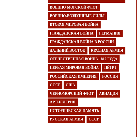
ВОЕННО-МОРСКОЙ ФЛОТ
ВОЕННО-ВОЗДУШНЫЕ СИЛЫ
ВТОРАЯ МИРОВАЯ ВОЙНА
ГРАЖДАНСКАЯ ВОЙНА
ГЕРМАНИЯ
ГРАЖДАНСКАЯ ВОЙНА В РОССИИ
ДАЛЬНИЙ ВОСТОК
КРАСНАЯ АРМИЯ
ОТЕЧЕСТВЕННАЯ ВОЙНА 1812 ГОДА
ПЕРВАЯ МИРОВАЯ ВОЙНА
ПЁТР I
РОССИЙСКАЯ ИМПЕРИЯ
РОССИЯ
СССР
США
ЧЕРНОМОРСКИЙ ФЛОТ
АВИАЦИЯ
АРТИЛЛЕРИЯ
ИСТОРИЧЕСКАЯ ПАМЯТЬ
РУССКАЯ АРМИЯ
СССР