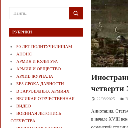
Поиск
ПОИСК
для:
РУБРИКИ
50 ЛЕТ ПОЛИТУЧИЛИЩАМ
АНОНС
АРМИЯ И КУЛЬТУРА
АРМИЯ И ОБЩЕСТВО
Иностранц
АРХИВ ЖУРНАЛА
БЕЗ СРОКА ДАВНОСТИ
четверти 
В ЗАРУБЕЖНЫХ АРМИЯХ
ВЕЛИКАЯ ОТЕЧЕСТВЕННАЯ
22/08/2025
Д
ВИДЕО
Аннотация. Стать
ВОЕННАЯ ЛЕТОПИСЬ
в начале XVIII ве
ОТЕЧЕСТВА
османской столице