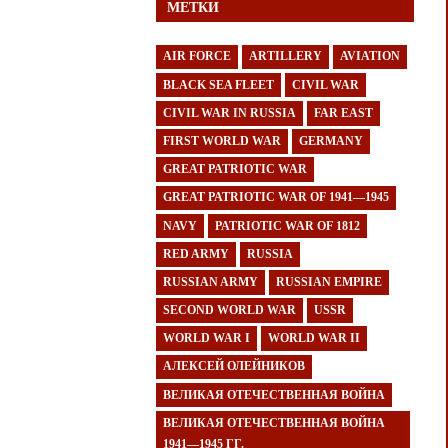
МЕТКИ
AIR FORCE
ARTILLERY
AVIATION
BLACK SEA FLEET
CIVIL WAR
CIVIL WAR IN RUSSIA
FAR EAST
FIRST WORLD WAR
GERMANY
GREAT PATRIOTIC WAR
GREAT PATRIOTIC WAR OF 1941—1945
NAVY
PATRIOTIC WAR OF 1812
RED ARMY
RUSSIA
RUSSIAN ARMY
RUSSIAN EMPIRE
SECOND WORLD WAR
USSR
WORLD WAR I
WORLD WAR II
АЛЕКСЕЙ ОЛЕЙНИКОВ
ВЕЛИКАЯ ОТЕЧЕСТВЕННАЯ ВОЙНА
ВЕЛИКАЯ ОТЕЧЕСТВЕННАЯ ВОЙНА
1941—1945 ГГ.