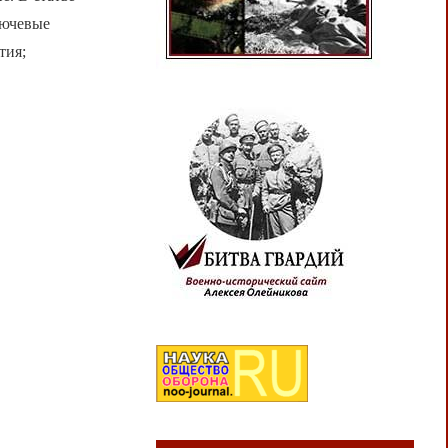
лючевые
тия;