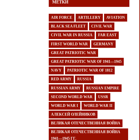
МЕТКИ
AIR FORCE
ARTILLERY
AVIATION
BLACK SEA FLEET
CIVIL WAR
CIVIL WAR IN RUSSIA
FAR EAST
FIRST WORLD WAR
GERMANY
GREAT PATRIOTIC WAR
GREAT PATRIOTIC WAR OF 1941—1945
NAVY
PATRIOTIC WAR OF 1812
RED ARMY
RUSSIA
RUSSIAN ARMY
RUSSIAN EMPIRE
SECOND WORLD WAR
USSR
WORLD WAR I
WORLD WAR II
АЛЕКСЕЙ ОЛЕЙНИКОВ
ВЕЛИКАЯ ОТЕЧЕСТВЕННАЯ ВОЙНА
ВЕЛИКАЯ ОТЕЧЕСТВЕННАЯ ВОЙНА
1941—1945 ГГ.