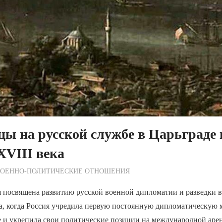
ы на русской службе в Царьграде 
XVIII века
ежурный по Редакции
ВОЕННО-ПОЛИТИЧЕСКИE ОТНОШЕНИЯ
я посвящена развитию русской военной дипломатии и разведки 
ка, когда Россия учредила первую постоянную дипломатическую
 и укрепила свои политические позиции на международной арен