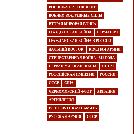
ВОЕННО-МОРСКОЙ ФЛОТ
ВОЕННО-ВОЗДУШНЫЕ СИЛЫ
ВТОРАЯ МИРОВАЯ ВОЙНА
ГРАЖДАНСКАЯ ВОЙНА
ГЕРМАНИЯ
ГРАЖДАНСКАЯ ВОЙНА В РОССИИ
ДАЛЬНИЙ ВОСТОК
КРАСНАЯ АРМИЯ
ОТЕЧЕСТВЕННАЯ ВОЙНА 1812 ГОДА
ПЕРВАЯ МИРОВАЯ ВОЙНА
ПЁТР I
РОССИЙСКАЯ ИМПЕРИЯ
РОССИЯ
СССР
США
ЧЕРНОМОРСКИЙ ФЛОТ
АВИАЦИЯ
АРТИЛЛЕРИЯ
ИСТОРИЧЕСКАЯ ПАМЯТЬ
РУССКАЯ АРМИЯ
СССР