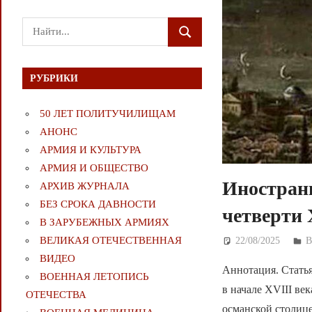
Поиск
ПОИСК
для:
РУБРИКИ
50 ЛЕТ ПОЛИТУЧИЛИЩАМ
АНОНС
АРМИЯ И КУЛЬТУРА
АРМИЯ И ОБЩЕСТВО
Иностранц
АРХИВ ЖУРНАЛА
БЕЗ СРОКА ДАВНОСТИ
четверти 
В ЗАРУБЕЖНЫХ АРМИЯХ
ВЕЛИКАЯ ОТЕЧЕСТВЕННАЯ
22/08/2025
Д
ВИДЕО
Аннотация. Стать
ВОЕННАЯ ЛЕТОПИСЬ
в начале XVIII ве
ОТЕЧЕСТВА
османской столице