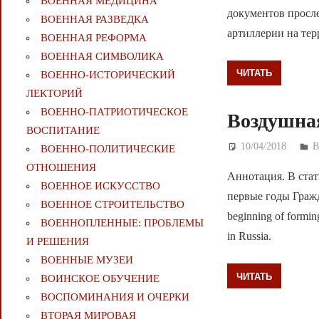
ВОЕННАЯ МЕДИЦИНА
документов просл
ВОЕННАЯ РАЗВЕДКА
артиллерии на тер
ВОЕННАЯ РЕФОРМА
ВОЕННАЯ СИМВОЛИКА
ЧИТАТЬ
ВОЕННО-ИСТОРИЧЕСКИЙ
ЛЕКТОРИЙ
ВОЕННО-ПАТРИОТИЧЕСКОЕ
Воздушная
ВОСПИТАНИЕ
10/04/2018
Д
ВОЕННО-ПОЛИТИЧЕСКИE
ОТНОШЕНИЯ
Аннотация. В ста
ВОЕННОЕ ИСКУССТВО
первые годы Гражд
ВОЕННОЕ СТРОИТЕЛЬСТВО
beginning of forming
ВОЕННОПЛЕННЫЕ: ПРОБЛЕМЫ
in Russia.
И РЕШЕНИЯ
ВОЕННЫЕ МУЗЕИ
ЧИТАТЬ
ВОИНСКОЕ ОБУЧЕНИЕ
ВОСПОМИНАНИЯ И ОЧЕРКИ
ВТОРАЯ МИРОВАЯ