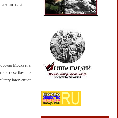
 и зенитной
обороны Москвы в
cle describes the
litary intervention