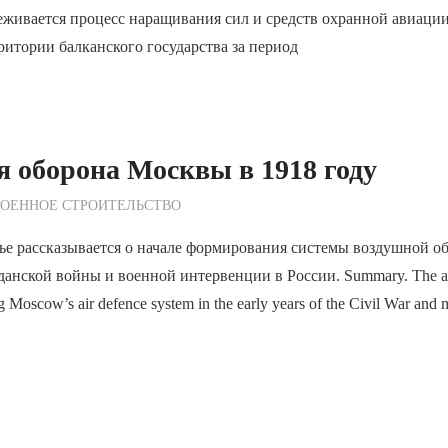
еживается процесс наращивания сил и средств охранной авиации
ритории балканского государства за период
 оборона Москвы в 1918 году
ежурный по Редакции
ВОЕННОЕ СТРОИТЕЛЬСТВО
тье рассказывается о начале формирования системы воздушной 
анской войны и военной интервенции в России. Summary. The arti
 Moscow’s air defence system in the early years of the Civil War and mi