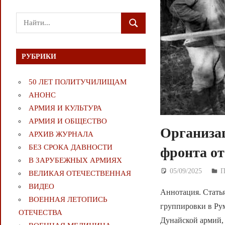
Поиск
ПОИСК
для:
РУБРИКИ
50 ЛЕТ ПОЛИТУЧИЛИЩАМ
АНОНС
АРМИЯ И КУЛЬТУРА
АРМИЯ И ОБЩЕСТВО
Организа
АРХИВ ЖУРНАЛА
БЕЗ СРОКА ДАВНОСТИ
фронта от
В ЗАРУБЕЖНЫХ АРМИЯХ
05/09/2025
Д
П
ВЕЛИКАЯ ОТЕЧЕСТВЕННАЯ
ВИДЕО
Аннотация. Стать
ВОЕННАЯ ЛЕТОПИСЬ
группировки в Рум
ОТЕЧЕСТВА
Дунайской армий,