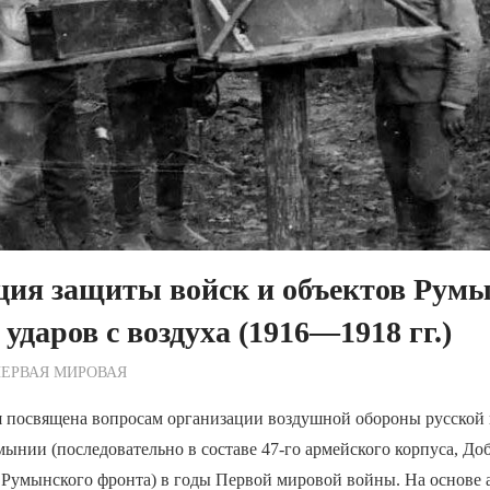
ция защиты войск и объектов Румы
 ударов с воздуха (1916—1918 гг.)
ежурный по Редакции
ЕРВАЯ МИРОВАЯ
я посвящена вопросам организации воздушной обороны русской
ынии (последовательно в составе 47-го армейского корпуса, До
 Румынского фронта) в годы Первой мировой войны. На основе