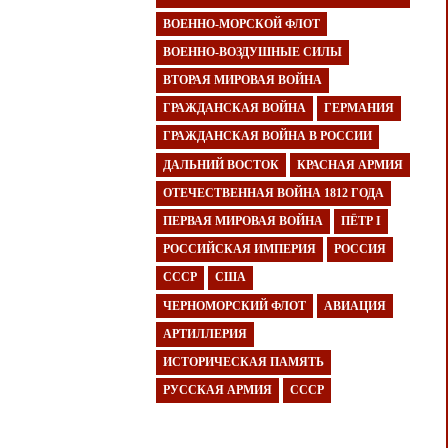
ВОЕННО-МОРСКОЙ ФЛОТ
ВОЕННО-ВОЗДУШНЫЕ СИЛЫ
ВТОРАЯ МИРОВАЯ ВОЙНА
ГРАЖДАНСКАЯ ВОЙНА
ГЕРМАНИЯ
ГРАЖДАНСКАЯ ВОЙНА В РОССИИ
ДАЛЬНИЙ ВОСТОК
КРАСНАЯ АРМИЯ
ОТЕЧЕСТВЕННАЯ ВОЙНА 1812 ГОДА
ПЕРВАЯ МИРОВАЯ ВОЙНА
ПЁТР I
РОССИЙСКАЯ ИМПЕРИЯ
РОССИЯ
СССР
США
ЧЕРНОМОРСКИЙ ФЛОТ
АВИАЦИЯ
АРТИЛЛЕРИЯ
ИСТОРИЧЕСКАЯ ПАМЯТЬ
РУССКАЯ АРМИЯ
СССР