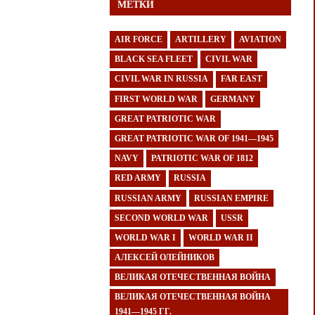
МЕТКИ
AIR FORCE
ARTILLERY
AVIATION
BLACK SEA FLEET
CIVIL WAR
CIVIL WAR IN RUSSIA
FAR EAST
FIRST WORLD WAR
GERMANY
GREAT PATRIOTIC WAR
GREAT PATRIOTIC WAR OF 1941—1945
NAVY
PATRIOTIC WAR OF 1812
RED ARMY
RUSSIA
RUSSIAN ARMY
RUSSIAN EMPIRE
SECOND WORLD WAR
USSR
WORLD WAR I
WORLD WAR II
АЛЕКСЕЙ ОЛЕЙНИКОВ
ВЕЛИКАЯ ОТЕЧЕСТВЕННАЯ ВОЙНА
ВЕЛИКАЯ ОТЕЧЕСТВЕННАЯ ВОЙНА
1941—1945 ГГ.