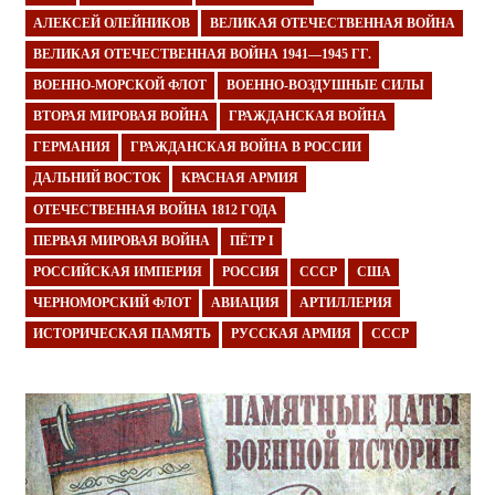
АЛЕКСЕЙ ОЛЕЙНИКОВ
ВЕЛИКАЯ ОТЕЧЕСТВЕННАЯ ВОЙНА
ВЕЛИКАЯ ОТЕЧЕСТВЕННАЯ ВОЙНА 1941—1945 ГГ.
ВОЕННО-МОРСКОЙ ФЛОТ
ВОЕННО-ВОЗДУШНЫЕ СИЛЫ
ВТОРАЯ МИРОВАЯ ВОЙНА
ГРАЖДАНСКАЯ ВОЙНА
ГЕРМАНИЯ
ГРАЖДАНСКАЯ ВОЙНА В РОССИИ
ДАЛЬНИЙ ВОСТОК
КРАСНАЯ АРМИЯ
ОТЕЧЕСТВЕННАЯ ВОЙНА 1812 ГОДА
ПЕРВАЯ МИРОВАЯ ВОЙНА
ПЁТР I
РОССИЙСКАЯ ИМПЕРИЯ
РОССИЯ
СССР
США
ЧЕРНОМОРСКИЙ ФЛОТ
АВИАЦИЯ
АРТИЛЛЕРИЯ
ИСТОРИЧЕСКАЯ ПАМЯТЬ
РУССКАЯ АРМИЯ
СССР