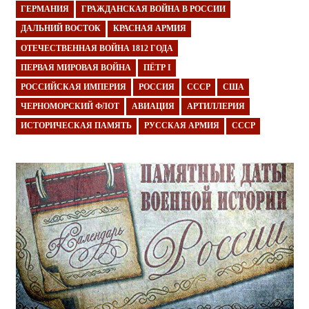
ГЕРМАНИЯ
ГРАЖДАНСКАЯ ВОЙНА В РОССИИ
ДАЛЬНИЙ ВОСТОК
КРАСНАЯ АРМИЯ
ОТЕЧЕСТВЕННАЯ ВОЙНА 1812 ГОДА
ПЕРВАЯ МИРОВАЯ ВОЙНА
ПЁТР I
РОССИЙСКАЯ ИМПЕРИЯ
РОССИЯ
СССР
США
ЧЕРНОМОРСКИЙ ФЛОТ
АВИАЦИЯ
АРТИЛЛЕРИЯ
ИСТОРИЧЕСКАЯ ПАМЯТЬ
РУССКАЯ АРМИЯ
СССР