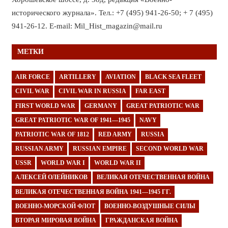
исторического журнала». Тел.: +7 (495) 941-26-50; + 7 (495)
941-26-12. E-mail: Mil_Hist_magazin@mail.ru
МЕТКИ
AIR FORCE
ARTILLERY
AVIATION
BLACK SEA FLEET
CIVIL WAR
CIVIL WAR IN RUSSIA
FAR EAST
FIRST WORLD WAR
GERMANY
GREAT PATRIOTIC WAR
GREAT PATRIOTIC WAR OF 1941—1945
NAVY
PATRIOTIC WAR OF 1812
RED ARMY
RUSSIA
RUSSIAN ARMY
RUSSIAN EMPIRE
SECOND WORLD WAR
USSR
WORLD WAR I
WORLD WAR II
АЛЕКСЕЙ ОЛЕЙНИКОВ
ВЕЛИКАЯ ОТЕЧЕСТВЕННАЯ ВОЙНА
ВЕЛИКАЯ ОТЕЧЕСТВЕННАЯ ВОЙНА 1941—1945 ГГ.
ВОЕННО-МОРСКОЙ ФЛОТ
ВОЕННО-ВОЗДУШНЫЕ СИЛЫ
ВТОРАЯ МИРОВАЯ ВОЙНА
ГРАЖДАНСКАЯ ВОЙНА