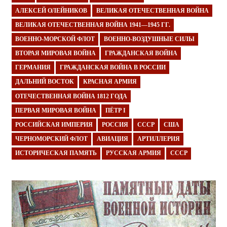
АЛЕКСЕЙ ОЛЕЙНИКОВ
ВЕЛИКАЯ ОТЕЧЕСТВЕННАЯ ВОЙНА
ВЕЛИКАЯ ОТЕЧЕСТВЕННАЯ ВОЙНА 1941—1945 ГГ.
ВОЕННО-МОРСКОЙ ФЛОТ
ВОЕННО-ВОЗДУШНЫЕ СИЛЫ
ВТОРАЯ МИРОВАЯ ВОЙНА
ГРАЖДАНСКАЯ ВОЙНА
ГЕРМАНИЯ
ГРАЖДАНСКАЯ ВОЙНА В РОССИИ
ДАЛЬНИЙ ВОСТОК
КРАСНАЯ АРМИЯ
ОТЕЧЕСТВЕННАЯ ВОЙНА 1812 ГОДА
ПЕРВАЯ МИРОВАЯ ВОЙНА
ПЁТР I
РОССИЙСКАЯ ИМПЕРИЯ
РОССИЯ
СССР
США
ЧЕРНОМОРСКИЙ ФЛОТ
АВИАЦИЯ
АРТИЛЛЕРИЯ
ИСТОРИЧЕСКАЯ ПАМЯТЬ
РУССКАЯ АРМИЯ
СССР