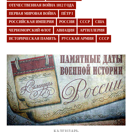
ОТЕЧЕСТВЕННАЯ ВОЙНА 1812 ГОДА
ПЕРВАЯ МИРОВАЯ ВОЙНА
ПЁТР I
РОССИЙСКАЯ ИМПЕРИЯ
РОССИЯ
СССР
США
ЧЕРНОМОРСКИЙ ФЛОТ
АВИАЦИЯ
АРТИЛЛЕРИЯ
ИСТОРИЧЕСКАЯ ПАМЯТЬ
РУССКАЯ АРМИЯ
СССР
КАЛЕНДАРЬ