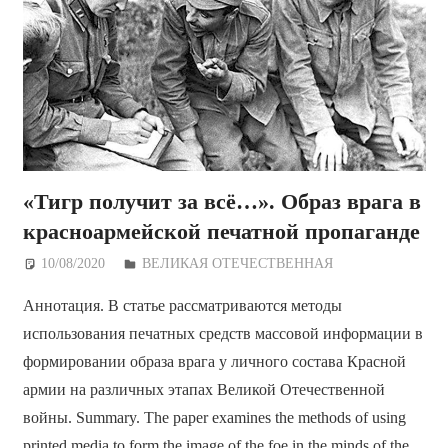
«Тигр получит за всё…». Образ врага в
красноармейской печатной пропаганде
10/08/2020
Дежурный по Редакции
ВЕЛИКАЯ ОТЕЧЕСТВЕННАЯ
Аннотация. В статье рассматриваются методы
использования печатных средств массовой информации в
формировании образа врага у личного состава Красной
армии на различных этапах Великой Отечественной
войны. Summary. The paper examines the methods of using
printed media to form the image of the foe in the minds of the