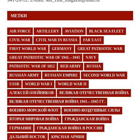
МЕТКИ
AIR FORCE
ARTILLERY
AVIATION
BLACK SEA FLEET
CIVIL WAR
CIVIL WAR IN RUSSIA
FAR EAST
FIRST WORLD WAR
GERMANY
GREAT PATRIOTIC WAR
GREAT PATRIOTIC WAR OF 1941—1945
NAVY
PATRIOTIC WAR OF 1812
RED ARMY
RUSSIA
RUSSIAN ARMY
RUSSIAN EMPIRE
SECOND WORLD WAR
USSR
WORLD WAR I
WORLD WAR II
АЛЕКСЕЙ ОЛЕЙНИКОВ
ВЕЛИКАЯ ОТЕЧЕСТВЕННАЯ ВОЙНА
ВЕЛИКАЯ ОТЕЧЕСТВЕННАЯ ВОЙНА 1941—1945 ГГ.
ВОЕННО-МОРСКОЙ ФЛОТ
ВОЕННО-ВОЗДУШНЫЕ СИЛЫ
ВТОРАЯ МИРОВАЯ ВОЙНА
ГРАЖДАНСКАЯ ВОЙНА
ГЕРМАНИЯ
ГРАЖДАНСКАЯ ВОЙНА В РОССИИ
ДАЛЬНИЙ ВОСТОК
КРАСНАЯ АРМИЯ