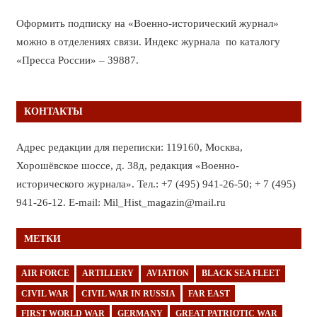
Оформить подписку на «Военно-исторический журнал»
можно в отделениях связи. Индекс журнала по каталогу
«Пресса России» – 39887.
КОНТАКТЫ
Адрес редакции для переписки: 119160, Москва,
Хорошёвское шоссе, д. 38д, редакция «Военно-
исторического журнала». Тел.: +7 (495) 941-26-50; + 7 (495)
941-26-12. E-mail: Mil_Hist_magazin@mail.ru
МЕТКИ
AIR FORCE
ARTILLERY
AVIATION
BLACK SEA FLEET
CIVIL WAR
CIVIL WAR IN RUSSIA
FAR EAST
FIRST WORLD WAR
GERMANY
GREAT PATRIOTIC WAR