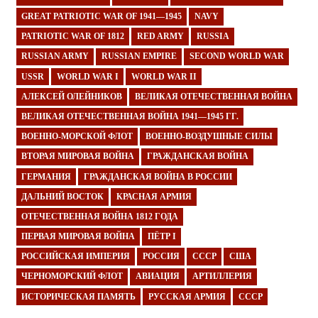
GREAT PATRIOTIC WAR OF 1941—1945
NAVY
PATRIOTIC WAR OF 1812
RED ARMY
RUSSIA
RUSSIAN ARMY
RUSSIAN EMPIRE
SECOND WORLD WAR
USSR
WORLD WAR I
WORLD WAR II
АЛЕКСЕЙ ОЛЕЙНИКОВ
ВЕЛИКАЯ ОТЕЧЕСТВЕННАЯ ВОЙНА
ВЕЛИКАЯ ОТЕЧЕСТВЕННАЯ ВОЙНА 1941—1945 ГГ.
ВОЕННО-МОРСКОЙ ФЛОТ
ВОЕННО-ВОЗДУШНЫЕ СИЛЫ
ВТОРАЯ МИРОВАЯ ВОЙНА
ГРАЖДАНСКАЯ ВОЙНА
ГЕРМАНИЯ
ГРАЖДАНСКАЯ ВОЙНА В РОССИИ
ДАЛЬНИЙ ВОСТОК
КРАСНАЯ АРМИЯ
ОТЕЧЕСТВЕННАЯ ВОЙНА 1812 ГОДА
ПЕРВАЯ МИРОВАЯ ВОЙНА
ПЁТР I
РОССИЙСКАЯ ИМПЕРИЯ
РОССИЯ
СССР
США
ЧЕРНОМОРСКИЙ ФЛОТ
АВИАЦИЯ
АРТИЛЛЕРИЯ
ИСТОРИЧЕСКАЯ ПАМЯТЬ
РУССКАЯ АРМИЯ
СССР