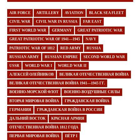
AIR FORCE
ARTILLERY
AVIATION
BLACK SEA FLEET
CIVIL WAR
CIVIL WAR IN RUSSIA
FAR EAST
FIRST WORLD WAR
GERMANY
GREAT PATRIOTIC WAR
GREAT PATRIOTIC WAR OF 1941—1945
NAVY
PATRIOTIC WAR OF 1812
RED ARMY
RUSSIA
RUSSIAN ARMY
RUSSIAN EMPIRE
SECOND WORLD WAR
USSR
WORLD WAR I
WORLD WAR II
АЛЕКСЕЙ ОЛЕЙНИКОВ
ВЕЛИКАЯ ОТЕЧЕСТВЕННАЯ ВОЙНА
ВЕЛИКАЯ ОТЕЧЕСТВЕННАЯ ВОЙНА 1941—1945 ГГ.
ВОЕННО-МОРСКОЙ ФЛОТ
ВОЕННО-ВОЗДУШНЫЕ СИЛЫ
ВТОРАЯ МИРОВАЯ ВОЙНА
ГРАЖДАНСКАЯ ВОЙНА
ГЕРМАНИЯ
ГРАЖДАНСКАЯ ВОЙНА В РОССИИ
ДАЛЬНИЙ ВОСТОК
КРАСНАЯ АРМИЯ
ОТЕЧЕСТВЕННАЯ ВОЙНА 1812 ГОДА
ПЕРВАЯ МИРОВАЯ ВОЙНА
ПЁТР I