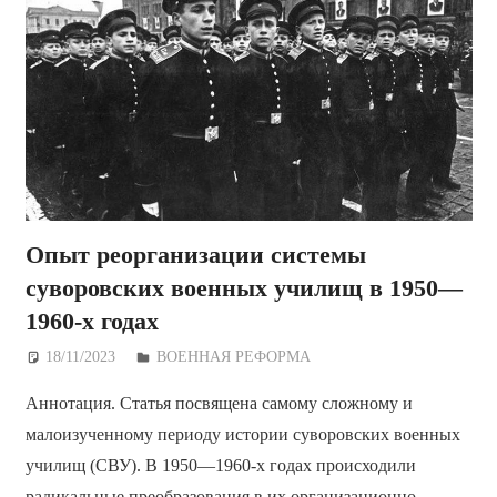
Опыт реорганизации системы
суворовских военных училищ в 1950—
1960-х годах
18/11/2023
Дежурный по Редакции
ВОЕННАЯ РЕФОРМА
Аннотация. Статья посвящена самому сложному и
малоизученному периоду истории суворовских военных
училищ (СВУ). В 1950—1960-х годах происходили
радикальные преобразования в их организационно-